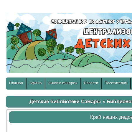
слабовидящих:
Изображения:
Размер шр
Вкл
Выкл
Главная
Афиша
Акции и конкурсы
Новости
Посетителям
Детские библиотеки Самары
»
Библионо
Край наших дедов