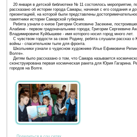
20 января в детской библиотеке № 11 состоялось мероприятие, 
рассказано об истории города Самары, начиная с его создания и д
презентацией, на которой были представлены достопримечательно
памятники истории Самарской губернии.
Ребята узнали о князе Григории Осиповиче Засекине, построивше
Алабине - первом градоначальнике города; Григории Сергеевиче А
Владимировиче Куйбышеве - имя которого носил город много лет.
С чувством гордости за свою Родину, ребята слушали рассказ о 
войны - спасительном тыле для фронта.
Школьники узнали о чудесном художнике Илье Ефимовиче Репине
Волге».
Детям было рассказано о том, что Самара называется космическо
сконструирована первая космическая ракета для Юрия Гагарина. Р
городов на Волге.
Поделиться в соц.сетях