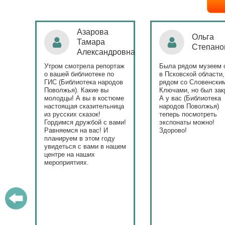
Ольга
Наталья
Степанова
Бондаре
ровна
таж
Была рядом музеем сето
Поздравляю Библиот
в Псковской области,
народов Поволжья с
дов
рядом со Словенскими
уникальным стартом
Ключами, но был закрыт.
тематического года! 
юме
А у вас (Библиотека
и остальные меропри
ица
народов Поволжья)
приносят людям радо
теперь посмотреть
ами!
экспонаты можно!
Здорово!
у
ашем