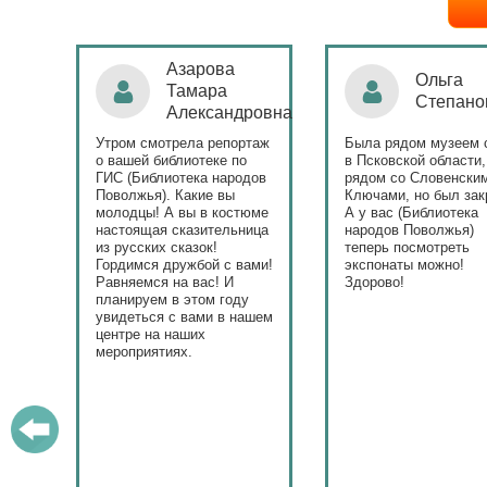
Ольга
Наталья
Степанова
Бондаре
ровна
таж
Была рядом музеем сето
Поздравляю Библиот
в Псковской области,
народов Поволжья с
дов
рядом со Словенскими
уникальным стартом
Ключами, но был закрыт.
тематического года! 
юме
А у вас (Библиотека
и остальные меропри
ица
народов Поволжья)
приносят людям радо
теперь посмотреть
ами!
экспонаты можно!
Здорово!
у
ашем