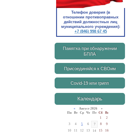
Телефон доверия (в
отношении противоправных
действий должностных лиц
муниципального учреждения):
+7 (846) 998 67 45
Памятка при обнаружении
БПЛА
Присоединяйся к СВОим
Covid-19 или грипп
Календарь
«
Август 2026 »
Пн
Вт
Ср
Чт
Пт
Сб
Вс
1
2
3
4
5
6
8
9
7
10
11
12
13
15
16
14