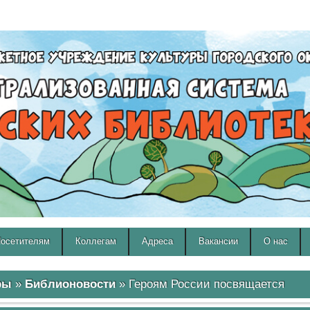
A
A
Изображения:
Размер шрифта:
Вкл
Выкл
A
осетителям
Коллегам
Адреса
Вакансии
О нас
ры
»
Библионовости
» Героям России посвящается