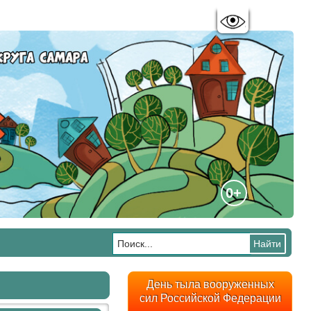
Цветовая схема:
A
A
A
A
0+
День тыла вооруженных
сил Российской Федерации