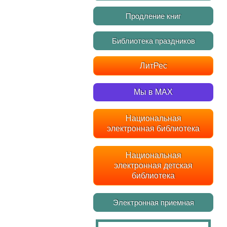
Продление книг
Библиотека праздников
ЛитРес
Мы в MAX
Национальная
электронная библиотека
Национальная
электронная детская
библиотека
Электронная приемная