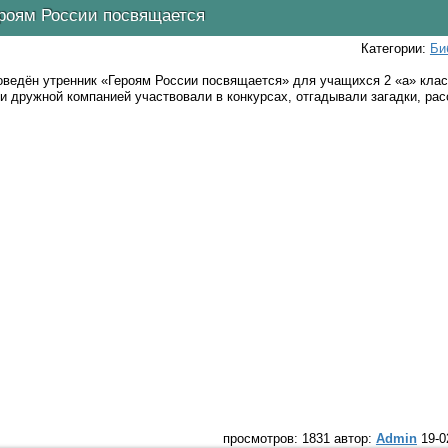
роям России посвящается
Категории:
Би
ведён утренник «Героям России посвящается» для учащихся 2 «а» кла
и дружной компанией участвовали в конкурсах, отгадывали загадки, рас
просмотров: 1831 автор:
Admin
19-0