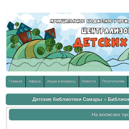
слабовидящих:
Изображения:
Размер шр
Вкл
Выкл
Главная
Афиша
Акции и конкурсы
Новости
Посетителям
Детские библиотеки Самары
»
Библион
На волжских пр