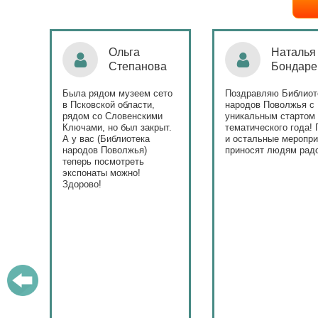
Ольга
Наталья
Степанова
Бондаре
ровна
таж
Была рядом музеем сето
Поздравляю Библиот
в Псковской области,
народов Поволжья с
дов
рядом со Словенскими
уникальным стартом
Ключами, но был закрыт.
тематического года! 
юме
А у вас (Библиотека
и остальные меропри
ица
народов Поволжья)
приносят людям радо
теперь посмотреть
ами!
экспонаты можно!
Здорово!
у
ашем