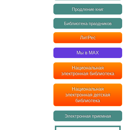
Продление книг
Библиотека праздников
ЛитРес
Мы в MAX
Национальная
электронная библиотека
Национальная
электронная детская
библиотека
Электронная приемная