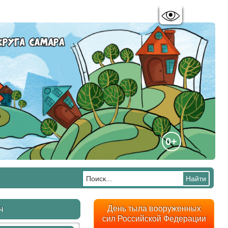
Цветовая схема:
A
A
A
A
0+
ч
День тыла вооруженных
сил Российской Федерации