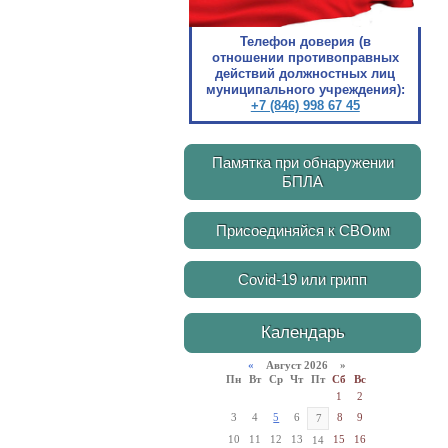
Телефон доверия (в
отношении противоправных
действий должностных лиц
муниципального учреждения):
+7 (846) 998 67 45
Памятка при обнаружении
БПЛА
Присоединяйся к СВОим
Covid-19 или грипп
Календарь
«
Август 2026 »
Пн
Вт
Ср
Чт
Пт
Сб
Вс
1
2
3
4
5
6
8
9
7
10
11
12
13
15
16
14