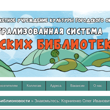
A
A
Изображения:
Размер шрифта:
Вкл
Выкл
A
осетителям
Коллегам
Адреса
Вакансии
О нас
Библионовости
» Знакомьтесь: Корниенко Олег Иванови