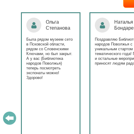
Ольга
Наталья
Степанова
Бондаре
ровна
таж
Была рядом музеем сето
Поздравляю Библиот
в Псковской области,
народов Поволжья с
дов
рядом со Словенскими
уникальным стартом
Ключами, но был закрыт.
тематического года! 
юме
А у вас (Библиотека
и остальные меропри
ица
народов Поволжья)
приносят людям радо
теперь посмотреть
ами!
экспонаты можно!
Здорово!
у
ашем