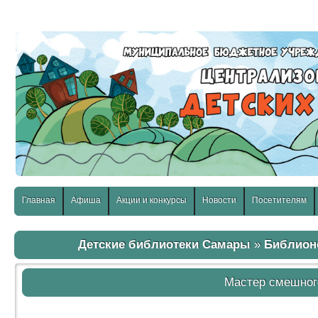
слабовидящих:
Изображения:
Размер шр
Вкл
Выкл
Главная
Афиша
Акции и конкурсы
Новости
Посетителям
Детские библиотеки Самары
»
Библион
Мастер смешног