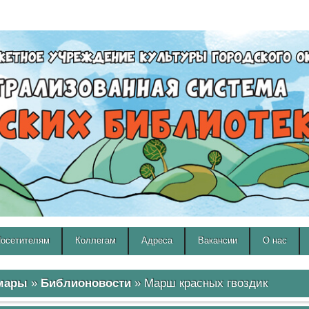
A
A
Изображения:
Размер шрифта:
Вкл
Выкл
A
осетителям
Коллегам
Адреса
Вакансии
О нас
амары
»
Библионовости
» Марш красных гвоздик