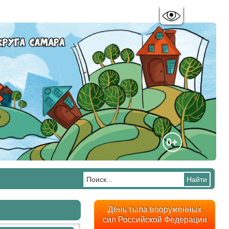
Цветовая схема:
A
A
A
A
0+
День тыла вооруженных
сил Российской Федерации