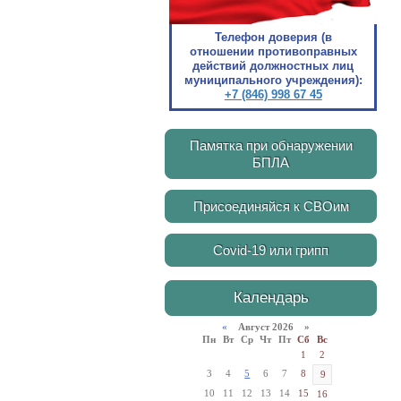
Телефон доверия (в
отношении противоправных
действий должностных лиц
муниципального учреждения):
+7 (846) 998 67 45
Памятка при обнаружении
БПЛА
Присоединяйся к СВОим
Covid-19 или грипп
Календарь
«
Август 2026 »
Пн
Вт
Ср
Чт
Пт
Сб
Вс
1
2
3
4
5
6
7
8
9
10
11
12
13
14
15
16