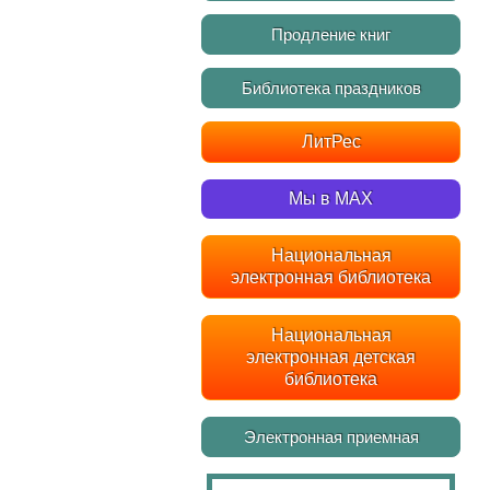
Продление книг
Библиотека праздников
ЛитРес
Мы в MAX
Национальная
электронная библиотека
Национальная
электронная детская
библиотека
Электронная приемная