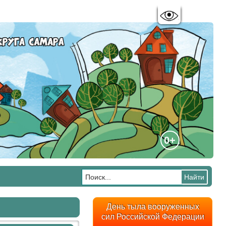
Цветовая схема:
A
A
A
A
0+
День тыла вооруженных
сил Российской Федерации