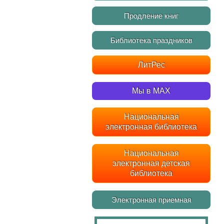
Продление книг
Библиотека праздников
ЛитРес
Мы в MAX
Национальная
электронная библиотека
Национальная
электронная детская
библиотека
Электронная приемная