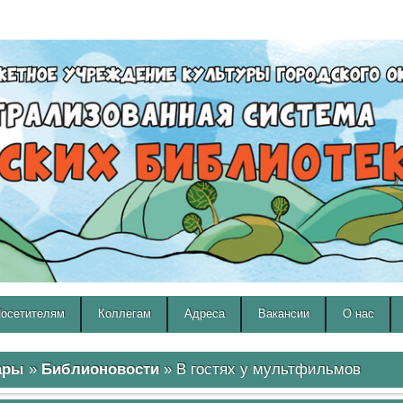
A
A
Изображения:
Размер шрифта:
Вкл
Выкл
A
осетителям
Коллегам
Адреса
Вакансии
О нас
ары
»
Библионовости
» В гостях у мультфильмов