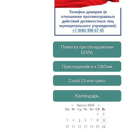
Телефон доверия (в
отношении противоправных
действий должностных лиц
муниципального учреждения):
+7 (846) 998 67 45
Памятка при обнаружении
БПЛА
Присоединяйся к СВОим
Covid-19 или грипп
Календарь
«
Август 2026 »
Пн
Вт
Ср
Чт
Пт
Сб
Вс
1
2
3
4
5
6
7
8
9
10
11
12
13
14
15
16