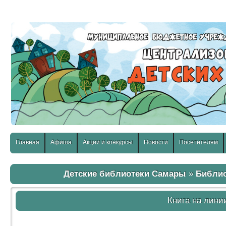
слабовидящих:
Изображения:
Размер шр
Вкл
Выкл
Главная
Афиша
Акции и конкурсы
Новости
Посетителям
Детские библиотеки Самары
»
Библи
Книга на лини