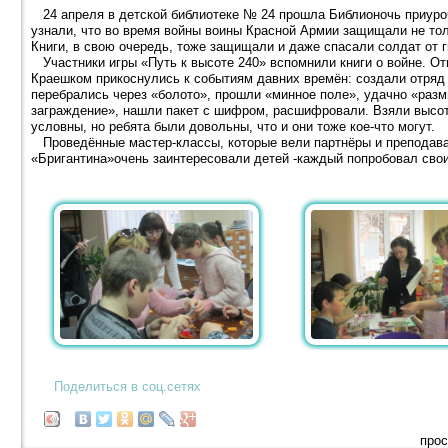
24 апреля в детской библиотеке № 24 прошла Библионочь приуро
узнали, что во время войны воины Красной Армии защищали не тол
Книги, в свою очередь, тоже защищали и даже спасали солдат от г
Участники игры «Путь к высоте 240» вспомнили книги о войне. От
Краешком прикоснулись к событиям давних времён: создали отряд 
перебрались через «болото», прошли «минное поле», удачно «раз
заграждение», нашли пакет с шифром, расшифровали. Взяли высот
условны, но ребята были довольны, что и они тоже кое-что могут.
Проведённые мастер-классы, которые вели партнёры и преподава
«Бригантина»очень заинтересовали детей -каждый попробовал сво
Поделиться в соц.сетях
прос