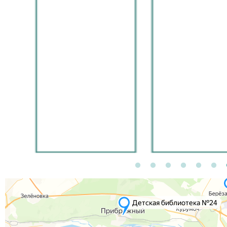
Поволжья, так что ж
гостей) Уверена выст
будет очень интерес
для жителей и госте
нашего города. Спас