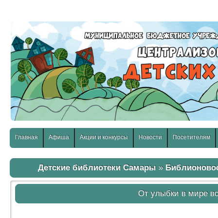
слабовидящих:
Изображения:
Размер шр
Вкл
Выкл
Главная
Афиша
Акции и конкурсы
Новости
Посетителям
Детские библиотеки Самары
»
Библионово
От улыбки в мире в