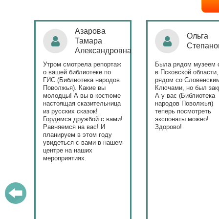
Азарова
Ольга
Тамара
Степанова
Александровна
Утром смотрела репортаж
Была рядом музеем сето
о вашей библиотеке по
в Псковской области,
ГИС (Библиотека народов
рядом со Словенскими
Поволжья). Какие вы
Ключами, но был закрыт.
молодцы! А вы в костюме
А у вас (Библиотека
настоящая сказительница
народов Поволжья)
из русских сказок!
теперь посмотреть
Гордимся дружбой с вами!
экспонаты можно!
Равняемся на вас! И
Здорово!
планируем в этом году
увидеться с вами в нашем
центре на наших
мероприятиях.