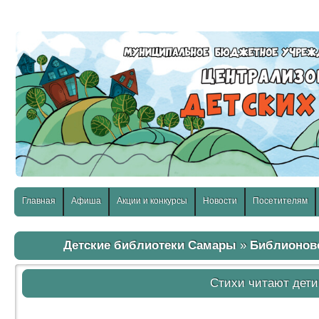
слабовидящих:
Изображения:
Размер шр
Вкл
Выкл
Главная
Афиша
Акции и конкурсы
Новости
Посетителям
Детские библиотеки Самары
»
Библионов
Стихи читают дети