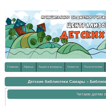
слабовидящих:
Изображения:
Размер шр
Вкл
Выкл
Главная
Афиша
Акции и конкурсы
Новости
Посетителям
Детские библиотеки Самары
»
Библио
Читаем детям о