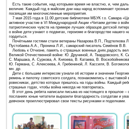
Есть такие события, над которыми время не властно, и, чем даль
величие. Каждый год в майские дни наш народ вспоминает грозные 
посвящая им многочисленные мероприятия.
7 мая 2015 года в 11.00 детские библиотеки МБУК г.о. Самара «Ц
активное участие в VI Международной Акции «Читаем детям о войн
патриотических чувств на примере лучших образцов детской литер
о войне дети узнают о подвигах, героизме и благородстве нашего н
гордиться.
Почётными гостями стали ветераны Назарова В.П., Подтелкова Л.М
Пустобаева А.А., Пронина Л.И., самарский писатель Семёнов В.В.
Любовь к Отчизне, память о страшных военных днях,радость вели
Великой Отечественной войне: Ю. Друниной, А. Твардовского, К. Си
С. Маршака, А. Суркова, А. Князева, В. Катаева, В. Воскобойникова
Ю. Германа, С. Алексеева, А. Гребениной, Л. Кассиля, В. Богомоло
мн. др.
Дети с большим интересом узнали об истории и значении Георгие
ремень и пилотку советского солдата, познакомились с выставкой
ровесниках, детство которых пришлось на годы войны. Каждый реб
страшных годах, чтобы война никогда не повторилась.
В этот день ребята написали письма из настоящего в прошлое – 
посланиях юные читатели выразили благодарность солдатам и уваж
девчонок проиллюстрировал свои тексты рисунками и поделками.