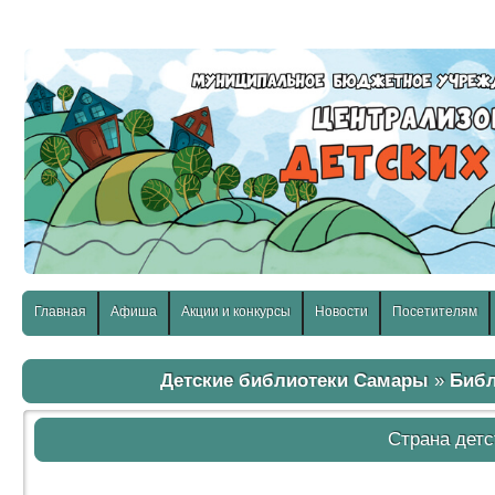
слабовидящих:
Изображения:
Размер шр
Вкл
Выкл
Главная
Афиша
Акции и конкурсы
Новости
Посетителям
Детские библиотеки Самары
»
Библ
Страна детс