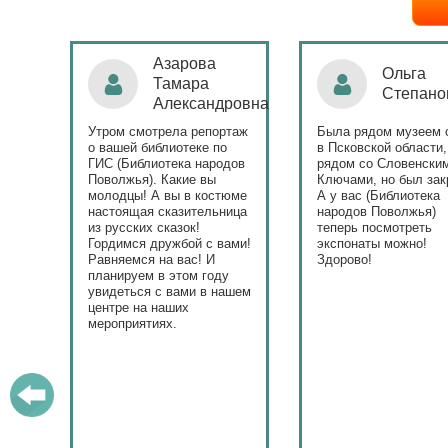
Ольга
Наталья
Степанова
Бондаре
ровна
таж
Была рядом музеем сето
Поздравляю Библиот
в Псковской области,
народов Поволжья с
дов
рядом со Словенскими
уникальным стартом
Ключами, но был закрыт.
тематического года! 
юме
А у вас (Библиотека
и остальные меропри
ица
народов Поволжья)
приносят людям радо
теперь посмотреть
ами!
экспонаты можно!
Здорово!
у
ашем