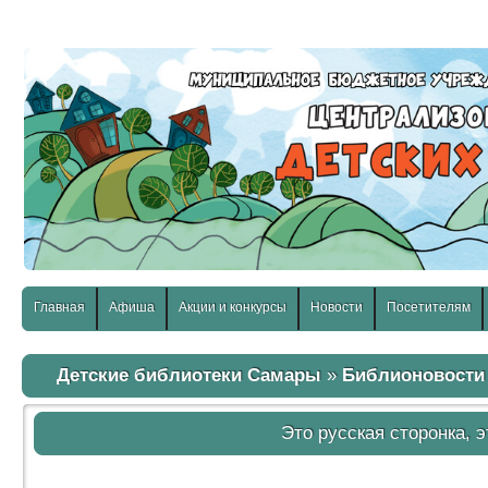
слабовидящих:
Изображения:
Размер шр
Вкл
Выкл
Главная
Афиша
Акции и конкурсы
Новости
Посетителям
Детские библиотеки Самары
»
Библионовости
Это русская сторонка, 