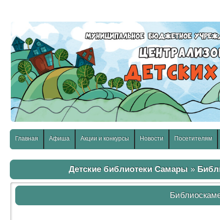
слабовидящих:
Изображения:
Размер шр
Вкл
Выкл
Главная
Афиша
Акции и конкурсы
Новости
Посетителям
Детские библиотеки Самары
»
Библ
Библиоскам