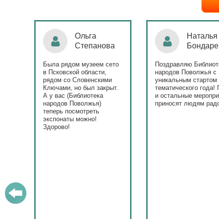
Ольга
Наталья
Степанова
Бондаре
ровна
таж
Была рядом музеем сето
Поздравляю Библиот
в Псковской области,
народов Поволжья с
дов
рядом со Словенскими
уникальным стартом
Ключами, но был закрыт.
тематического года! 
юме
А у вас (Библиотека
и остальные меропри
ица
народов Поволжья)
приносят людям радо
теперь посмотреть
ами!
экспонаты можно!
Здорово!
у
ашем