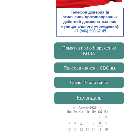
Телефон доверия (в
отношении противоправных
действий должностных лиц
муниципального учреждения):
+7 (846) 998 67 45
Памятка при обнаружении
БПЛА
Присоединяйся к СВОим
Covid-19 или грипп
Календарь
«
Август 2026 »
Пн
Вт
Ср
Чт
Пт
Сб
Вс
1
2
3
4
5
6
7
9
8
10
11
12
13
14
16
15