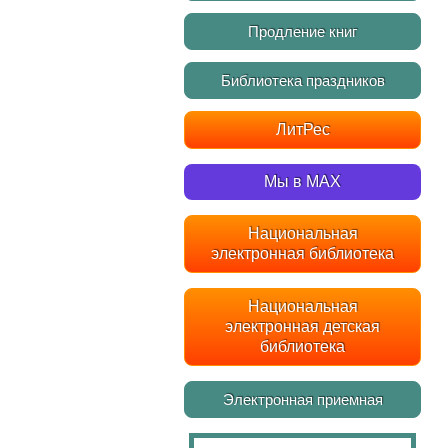
Продление книг
Библиотека праздников
ЛитРес
Мы в MAX
Национальная
электронная библиотека
Национальная
электронная детская
библиотека
Электронная приемная