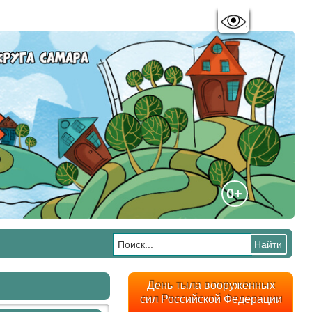
Цветовая схема:
A
A
A
A
0+
День тыла вооруженных
сил Российской Федерации