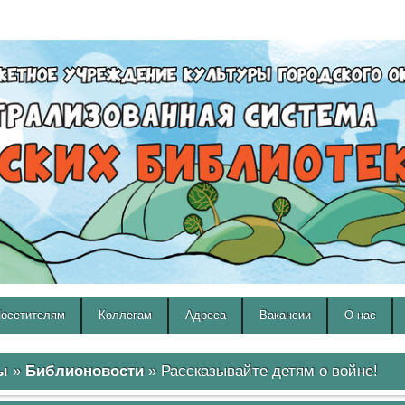
A
A
Изображения:
Размер шрифта:
Вкл
Выкл
A
осетителям
Коллегам
Адреса
Вакансии
О нас
ы
»
Библионовости
» Рассказывайте детям о войне!