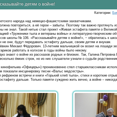
сказывайте детям о войне!
Категории:
Би
ветского народа над немецко-фашистскими захватчиками.
лжна повториться, а её герои – забыты. Поэтому так важно протянуть и
йны не знал. Такой нитью стал проект «Живая эстафета памяти о Велико
изацией «Труженики тыла и ветераны войны» и литературно-творческим о
сов школы № 106. «Рассказывайте детям о войне!», − обратилась к шко
и не они, будут передавать эстафету дальше, своим детям и внукам.
вкин Михаил Фёдорович. 13-летним мальчишкой он возил на лошади зер
ариков работать в колхозе в годы войны было некому.
о знают о войне из рассказов родных и близких. Так, Галина Петровна 
есколько ёмких строк, но из них слушатели узнали о судьбе родственни
 кинофильма «Офицеры») проникновенно спел старшеклассникам испол
ем показали инсценировку песни «Вальс медсестры».
рефреном встречи и книги «Горький хлеб тыла», стихи и короткие отрыв
эстафету дальше. Только памяти суждено жить вечно, а войне – никогда