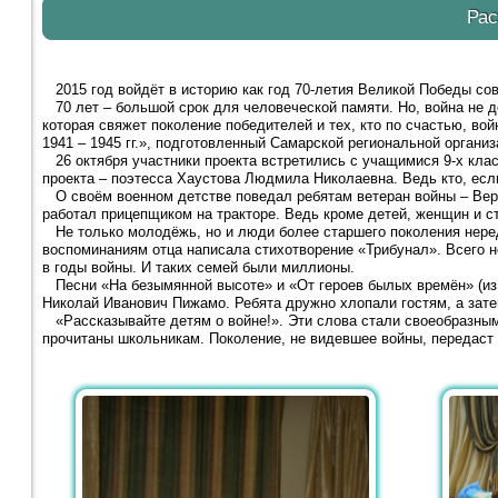
Рас
2015 год войдёт в историю как год 70-летия Великой Победы со
70 лет – большой срок для человеческой памяти. Но, война не до
которая свяжет поколение победителей и тех, кто по счастью, во
1941 – 1945 гг.», подготовленный Самарской региональной орган
26 октября участники проекта встретились с учащимися 9-х клас
проекта – поэтесса Хаустова Людмила Николаевна. Ведь кто, есл
О своём военном детстве поведал ребятам ветеран войны – Верё
работал прицепщиком на тракторе. Ведь кроме детей, женщин и ст
Не только молодёжь, но и люди более старшего поколения нередк
воспоминаниям отца написала стихотворение «Трибунал». Всего н
в годы войны. И таких семей были миллионы.
Песни «На безымянной высоте» и «От героев былых времён» (из
Николай Иванович Пижамо. Ребята дружно хлопали гостям, а зат
«Рассказывайте детям о войне!». Эти слова стали своеобразным 
прочитаны школьникам. Поколение, не видевшее войны, передаст 