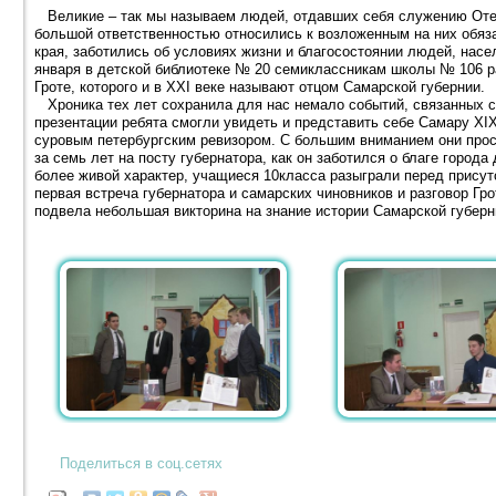
Великие – так мы называем людей, отдавших себя служению Отеч
большой ответственностью относились к возложенным на них обяза
края, заботились об условиях жизни и благосостоянии людей, насе
января в детской библиотеке № 20 семиклассникам школы № 106 р
Гроте, которого и в XXI веке называют отцом Самарской губернии.
Хроника тех лет сохранила для нас немало событий, связанных 
презентации ребята смогли увидеть и представить себе Самару XIX
суровым петербургским ревизором. С большим вниманием они просл
за семь лет на посту губернатора, как он заботился о благе город
более живой характер, учащиеся 10класса разыграли перед присут
первая встреча губернатора и самарских чиновников и разговор Гр
подвела небольшая викторина на знание истории Самарской губерн
Поделиться в соц.сетях