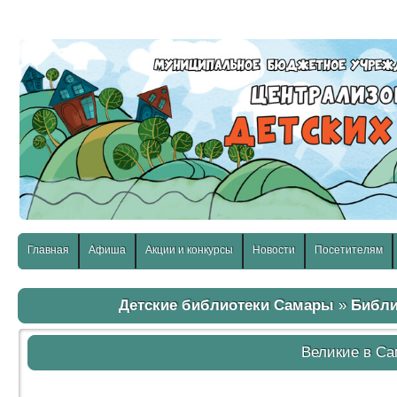
слабовидящих:
Изображения:
Размер шр
Вкл
Выкл
Главная
Афиша
Акции и конкурсы
Новости
Посетителям
Детские библиотеки Самары
»
Библи
Великие в Са