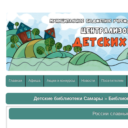
слабовидящих:
Изображения:
Размер шр
Вкл
Выкл
Главная
Афиша
Акции и конкурсы
Новости
Посетителям
Детские библиотеки Самары
»
Библио
России славны