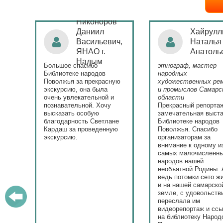
Никоноров
ая
Даниил
Хайрулл
Васильевич,
Наталья
ЯНАО г.
Анатоль
)
Надым
Большое спасибо
этнограф, мастер
с
Библиотеке народов
народных
Поволжья за прекрасную
художественных ре
экскурсию, она была
и промыслов Самарс
ла.
очень увлекательной и
области
у
познавательной. Хочу
Прекрасный репорта
высказать особую
замечательная выста
ю.
благодарность Светлане
Библиотеке народов
Кардаш за проведенную
Поволжья. Спасибо
экскурсию.
организаторам за
внимание к одному и
самых малочисленн
народов нашей
необъятной Родины. 
ведь потомки сето ж
и на нашей самарско
земле, с удовольств
переслала им
видеорепортаж и сс
на библиотеку Народ