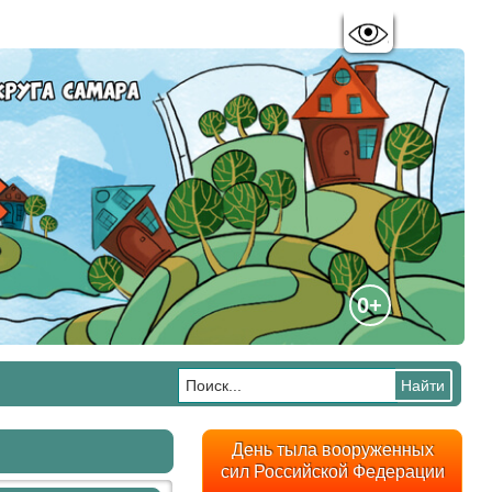
Цветовая схема:
A
A
A
A
0+
День тыла вооруженных
сил Российской Федерации