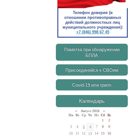
Телефон доверия (в
отношении противоправных
действий должностных лиц
муниципального учреждения):
+7 (846) 998 67 45
Памятка при обнаружении
БПЛА
Присоединяйся к СВОим
Covid-19 или грипп
Календарь
«
Август 2026 »
Пн
Вт
Ср
Чт
Пт
Сб
Вс
1
2
3
4
5
7
8
9
6
10
11
12
14
15
16
13