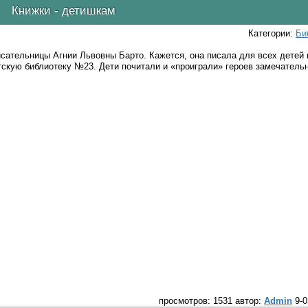
Книжки - детишкам
Категории:
Би
ательницы Агнии Львовны Барто. Кажется, она писала для всех детей и
кую библиотеку №23. Дети почитали и «проиграли» героев замечательн
просмотров: 1531 автор:
Admin
9-0