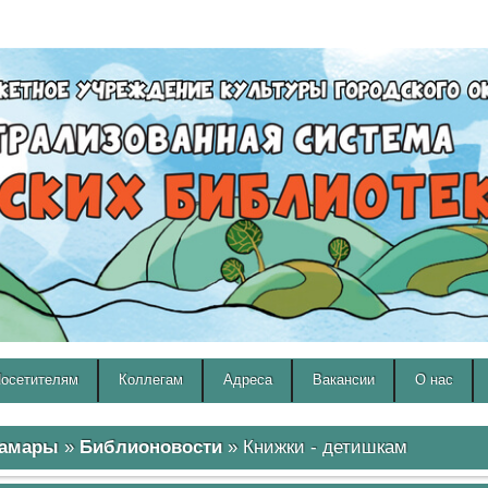
A
A
Изображения:
Размер шрифта:
Вкл
Выкл
A
осетителям
Коллегам
Адреса
Вакансии
О нас
Самары
»
Библионовости
» Книжки - детишкам