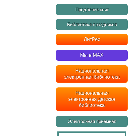
Продление книг
Библиотека праздников
ЛитРес
Мы в MAX
Национальная
электронная библиотека
Национальная
электронная детская
библиотека
Электронная приемная