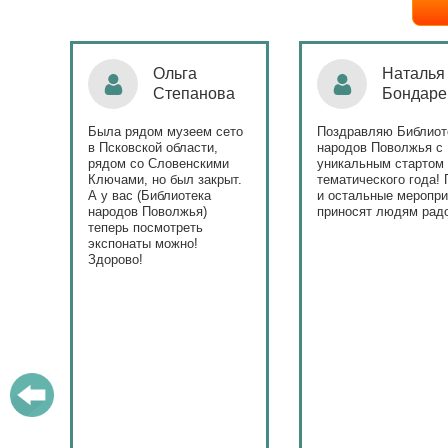
Ольга
Наталья
Степанова
Бондаре
ровна
таж
Была рядом музеем сето
Поздравляю Библиот
в Псковской области,
народов Поволжья с
дов
рядом со Словенскими
уникальным стартом
Ключами, но был закрыт.
тематического года! 
юме
А у вас (Библиотека
и остальные меропри
ица
народов Поволжья)
приносят людям радо
теперь посмотреть
ами!
экспонаты можно!
Здорово!
у
ашем