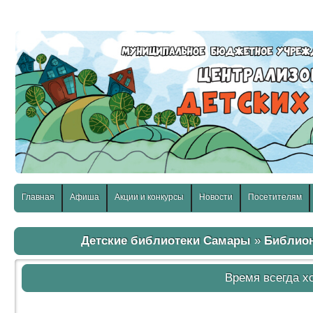
слабовидящих:
Изображения:
Размер шр
Вкл
Выкл
Главная
Афиша
Акции и конкурсы
Новости
Посетителям
Детские библиотеки Самары
»
Библио
Время всегда х