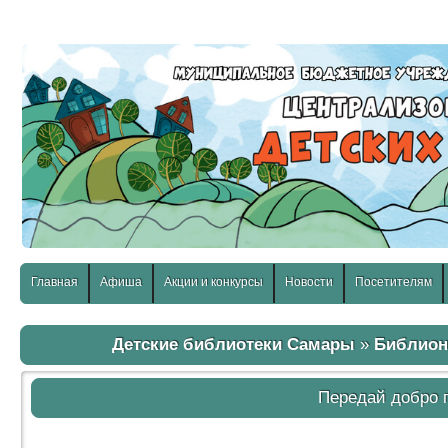
слабовидящих:
Изображения:
Размер шр
Вкл
Выкл
Главная
Афиша
Акции и конкурсы
Новости
Посетителям
Детские библиотеки Самары
»
Библион
Передай добро п