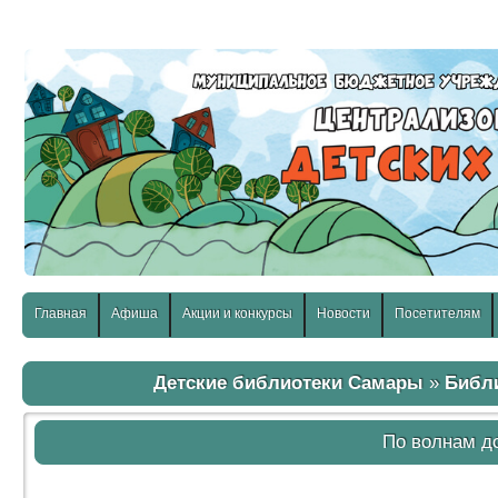
слабовидящих:
Изображения:
Размер шр
Вкл
Выкл
Главная
Афиша
Акции и конкурсы
Новости
Посетителям
Детские библиотеки Самары
»
Библ
По волнам д