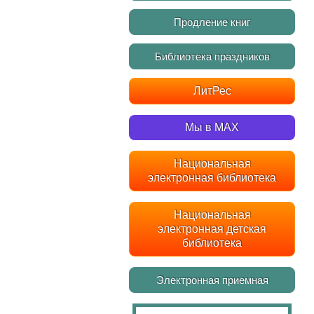
Продление книг
Библиотека праздников
ЛитРес
Мы в MAX
Национальная
электронная библиотека
Национальная
электронная детская
библиотека
Электронная приемная