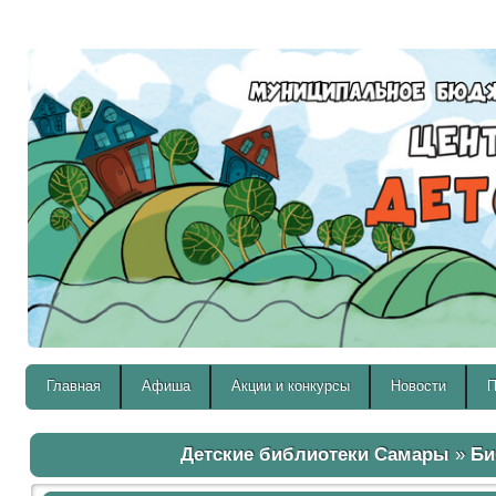
Версия для слабовидящих:
Главная
Афиша
Акции и конкурсы
Новости
П
Детские библиотеки Самары
»
Би