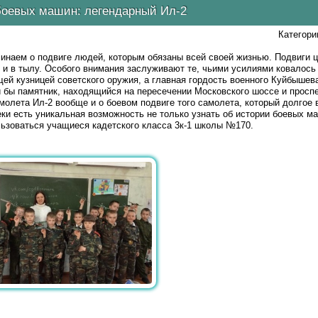
боевых машин: легендарный Ил-2
Категори
инаем о подвиге людей, которым обязаны всей своей жизнью. Подвиги 
и в тылу. Особого внимания заслуживают те, чьими усилиями ковалось
щей кузницей советского оружия, а главная гордость военного Куйбышев
и бы памятник, находящийся на пересечении Московского шоссе и проспе
молета Ил-2 вообще и о боевом подвиге того самолета, который долгое 
ки есть уникальная возможность не только узнать об истории боевых ма
ьзоваться учащиеся кадетского класса 3к-1 школы №170.