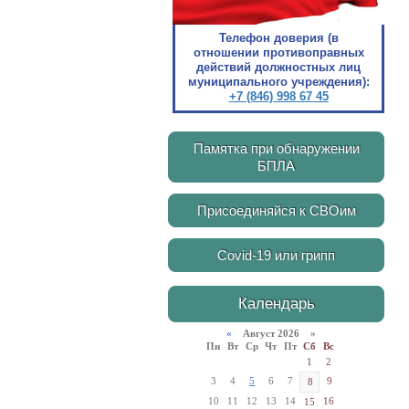
Телефон доверия (в
отношении противоправных
действий должностных лиц
муниципального учреждения):
+7 (846) 998 67 45
Памятка при обнаружении
БПЛА
Присоединяйся к СВОим
Covid-19 или грипп
Календарь
«
Август 2026 »
Пн
Вт
Ср
Чт
Пт
Сб
Вс
1
2
3
4
5
6
7
9
8
10
11
12
13
14
16
15