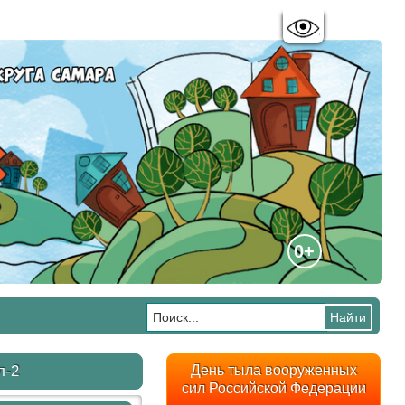
Цветовая схема:
A
A
A
A
0+
л-2
День тыла вооруженных
сил Российской Федерации