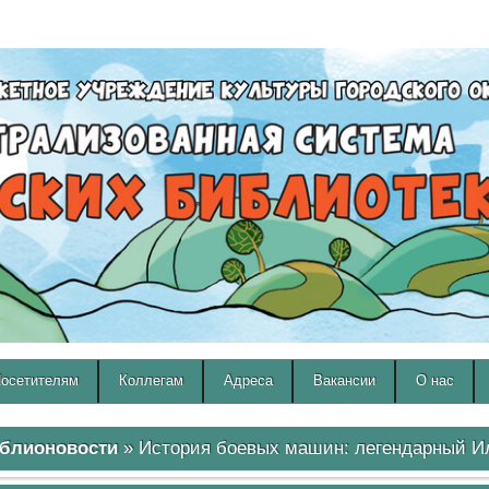
A
A
Изображения:
Размер шрифта:
Вкл
Выкл
A
осетителям
Коллегам
Адреса
Вакансии
О нас
блионовости
» История боевых машин: легендарный И