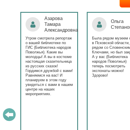
Ольга
Наталья
Степанова
Бондаре
ровна
таж
Была рядом музеем сето
Поздравляю Библиот
в Псковской области,
народов Поволжья с
дов
рядом со Словенскими
уникальным стартом
Ключами, но был закрыт.
тематического года! 
юме
А у вас (Библиотека
и остальные меропри
ица
народов Поволжья)
приносят людям радо
теперь посмотреть
ами!
экспонаты можно!
Здорово!
у
ашем