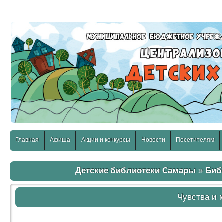
слабовидящих:
Изображения:
Размер шр
Вкл
Выкл
Главная
Афиша
Акции и конкурсы
Новости
Посетителям
Детские библиотеки Самары
»
Биб
Чувства и 