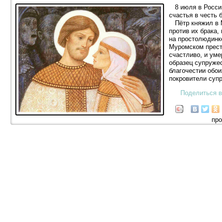
8 июля в России
счастья в честь 
Пётр княжил в М
против их брака,
на простолюдинк
Муромском прест
счастливо, и уме
образец супруже
благочестии обои
покровители суп
Поделиться в
про