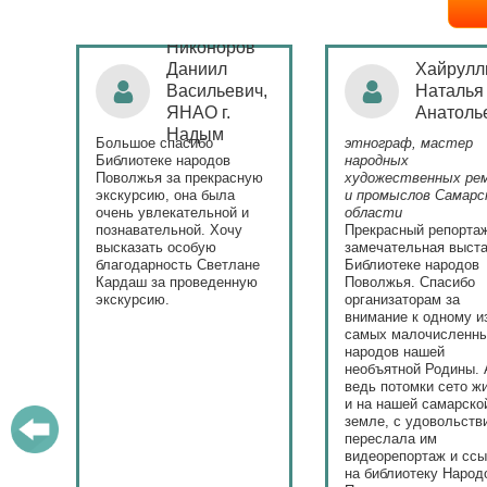
Никоноров
ая
Даниил
Хайрулл
Васильевич,
Наталья
ЯНАО г.
Анатоль
)
Надым
Большое спасибо
этнограф, мастер
с
Библиотеке народов
народных
Поволжья за прекрасную
художественных ре
экскурсию, она была
и промыслов Самарс
ла.
очень увлекательной и
области
у
познавательной. Хочу
Прекрасный репорта
высказать особую
замечательная выста
ю.
благодарность Светлане
Библиотеке народов
Кардаш за проведенную
Поволжья. Спасибо
экскурсию.
организаторам за
внимание к одному и
самых малочисленн
народов нашей
необъятной Родины. 
ведь потомки сето ж
и на нашей самарско
земле, с удовольств
переслала им
видеорепортаж и сс
на библиотеку Народ