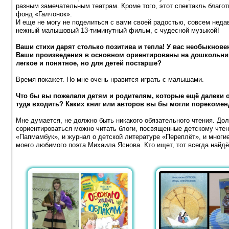
разным замечательным театрам. Кроме того, этот спектакль благо
фонд «Галчонок».
И еще не могу не поделиться с вами своей радостью, совсем нед
нежный малышовый 13-тиминутный фильм, с чудесной музыкой!
Ваши стихи дарят столько позитива и тепла! У вас необыкнов
Ваши произведения в основном ориентированы на дошкольнико
легкое и понятное, но для детей постарше?
Время покажет. Но мне очень нравится играть с малышами.
Что бы вы пожелали детям и родителям, которые ещё далеки 
туда входить? Каких книг или авторов вы бы могли порекомен
Мне думается, не должно быть никакого обязательного чтения. До
сориентироваться можно читать блоги, посвященные детскому чте
«Папмамбук», и журнал о детской литературе «Переплёт», и многи
моего любимого поэта Михаила Яснова. Кто ищет, тот всегда найдё