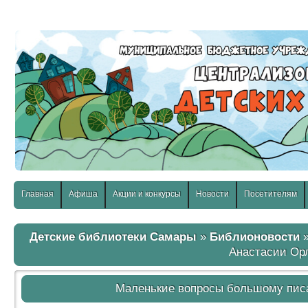
слабовидящих:
Изображения:
Размер шр
Вкл
Выкл
Главная
Афиша
Акции и конкурсы
Новости
Посетителям
Детские библиотеки Самары
»
Библионовости
»
Анастасии Ор
Маленькие вопросы большому пис