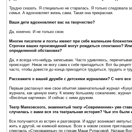
Трудно сказать. Я специально не старалась. Я только следовала з
семья. А вдохновляет жизнь сама. Такая она прекрасная.
Ваши дети вдохновляют вас на творчество?
Да, конечно. И не только свои.
Многие писатели и поэты имеют при себе маленькие блокноти
Строчки ваших произведений могут рождаться спонтанно? Или 
определенной обстановке?
Да, я всегда что-нибудь записываю. Часто удивляюсь, перечитыва
происходит. Никак не могу сама к себе приладиться. Вот бы рецепт
часто, чтобы довести до конца приходится трудиться, трудить и тр
Расскажите о вашей дружбе с детскими журналами? С чего все 
Первым распахнул мне свои объятия замечательный журнал «Кукум
журнала, как ценную книгу. К моему большому сожалению, журнал 
«Весёлые картинки». И сейчас с ними дружим.
Театр Маяковского, знаменитый театр «Современник» уже став
случилась с вами вся эта театральная история? Чьи это были 
Все получается из встреч и разговоров. И вдруг возникает импуль
жить и другой, не книжной жизнью. Всех в новом сезоне приглашаю
спектакль «Стиховаренье» по стихам Маши Рупасовой, Наташи Во