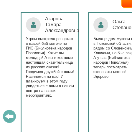
Ольга
Наталья
Степанова
Бондаре
ровна
таж
Была рядом музеем сето
Поздравляю Библиот
в Псковской области,
народов Поволжья с
дов
рядом со Словенскими
уникальным стартом
Ключами, но был закрыт.
тематического года! 
юме
А у вас (Библиотека
и остальные меропри
ица
народов Поволжья)
приносят людям радо
теперь посмотреть
ами!
экспонаты можно!
Здорово!
у
ашем