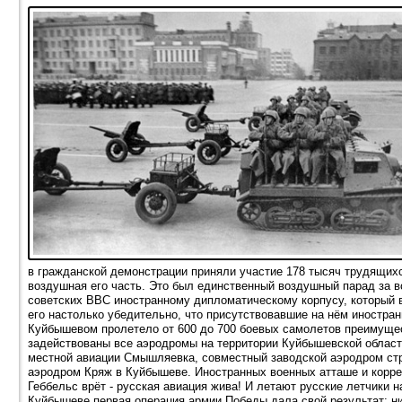
в гражданской демонстрации приняли участие 178 тысяч трудящих
воздушная его часть. Это был единственный воздушный парад за в
советских ВВС иностранному дипломатическому корпусу, который в
его настолько убедительно, что присутствовавшие на нём иностра
Куйбышевом пролетело от 600 до 700 боевых самолетов преимуще
задействованы все аэродромы на территории Куйбышевской области
местной авиации Смышляевка, совместный заводской аэродром ст
аэродром Кряж в Куйбышеве. Иностранных военных атташе и корре
Геббельс врёт - русская авиация жива! И летают русские летчики
Куйбышеве первая операция армии Победы дала свой результат: ни