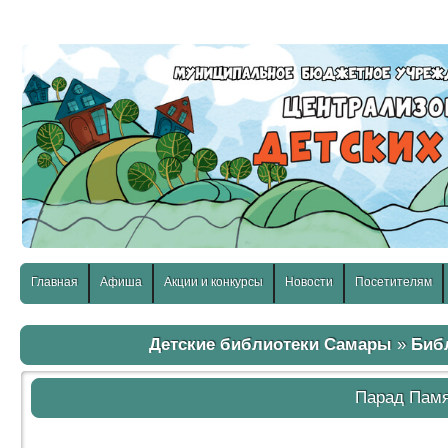
слабовидящих:
Изображения:
Размер шр
Вкл
Выкл
Главная
Афиша
Акции и конкурсы
Новости
Посетителям
Детские библиотеки Самары
»
Биб
Парад Пам