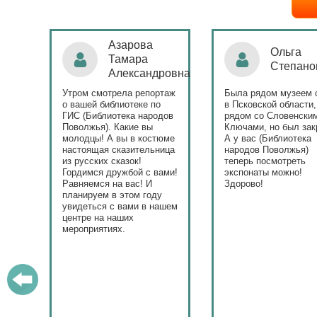
Ольга
Наталья
Степанова
Бондаре
ровна
таж
Была рядом музеем сето
Поздравляю Библиот
в Псковской области,
народов Поволжья с
дов
рядом со Словенскими
уникальным стартом
Ключами, но был закрыт.
тематического года! 
юме
А у вас (Библиотека
и остальные меропри
ица
народов Поволжья)
приносят людям радо
теперь посмотреть
ами!
экспонаты можно!
Здорово!
у
ашем