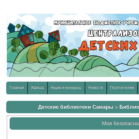
слабовидящих:
Изображения:
Размер шр
Вкл
Выкл
Главная
Афиша
Акции и конкурсы
Новости
Посетителям
Детские библиотеки Самары
»
Библио
Моя безопасна