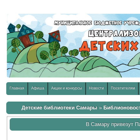
слабовидящих:
Изображения:
Размер шр
Вкл
Выкл
Главная
Афиша
Акции и конкурсы
Новости
Посетителям
Детские библиотеки Самары
»
Библионовос
В Самару привезут П