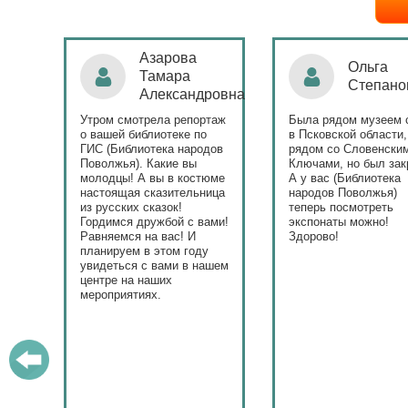
Ольга
Наталья
Степанова
Бондаре
ровна
таж
Была рядом музеем сето
Поздравляю Библиот
в Псковской области,
народов Поволжья с
дов
рядом со Словенскими
уникальным стартом
Ключами, но был закрыт.
тематического года! 
юме
А у вас (Библиотека
и остальные меропри
ица
народов Поволжья)
приносят людям радо
теперь посмотреть
ами!
экспонаты можно!
Здорово!
у
ашем