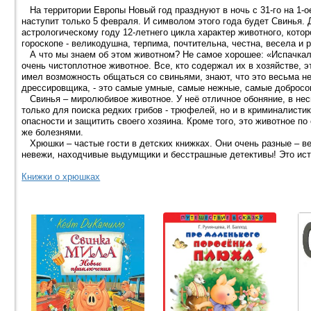
На территории Европы Новый год празднуют в ночь с 31-го на 1-ое
наступит только 5 февраля. И символом этого года будет Свинья.
астрологическому году 12-летнего цикла характер животного, кото
гороскопе - великодушна, терпима, почтительна, честна, весела и 
А что мы знаем об этом животном? Не самое хорошее: «Испачкался
очень чистоплотное животное. Все, кто содержал их в хозяйстве, эт
имел возможность общаться со свиньями, знают, что это весьма н
дрессировщика, - это самые умные, самые нежные, самые добросо
Свинья – миролюбивое животное. У неё отличное обоняние, в неск
только для поиска редких грибов - трюфелей, но и в криминалисти
опасности и защитить своего хозяина. Кроме того, это животное по
же болезнями.
Хрюшки – частые гости в детских книжках. Они очень разные – ве
невежи, находчивые выдумщики и бесстрашные детективы! Это исто
Книжки о хрюшках