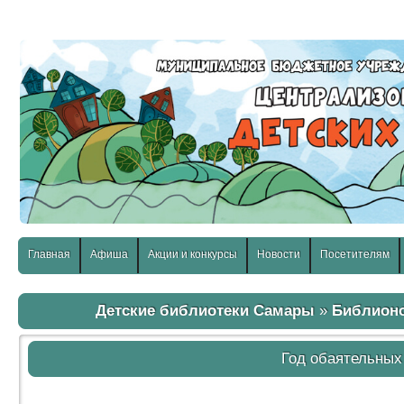
слабовидящих:
Изображения:
Размер шр
Вкл
Выкл
Главная
Афиша
Акции и конкурсы
Новости
Посетителям
Детские библиотеки Самары
»
Библион
Год обаятельны