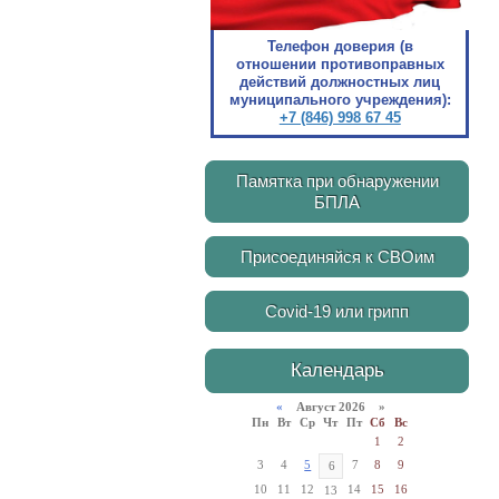
Телефон доверия (в
отношении противоправных
действий должностных лиц
муниципального учреждения):
+7 (846) 998 67 45
Памятка при обнаружении
БПЛА
Присоединяйся к СВОим
Covid-19 или грипп
Календарь
«
Август 2026 »
Пн
Вт
Ср
Чт
Пт
Сб
Вс
1
2
3
4
5
7
8
9
6
10
11
12
14
15
16
13