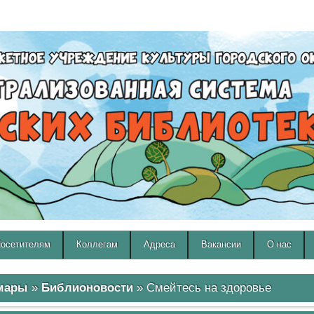
A
A
Изображения:
Размер шрифта:
Вкл
Выкл
A
осетителям
Коллегам
Адреса
Вакансии
О нас
амары
»
Библионовости
» Смейтесь на здоровье