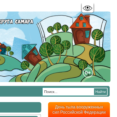
Цветовая схема:
A
A
A
A
0+
День тыла вооруженных
сил Российской Федерации