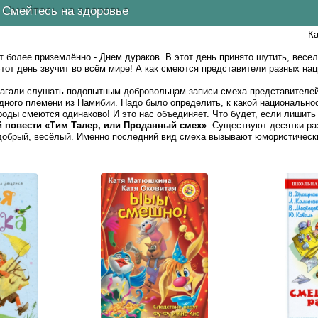
Смейтесь на здоровье
Ка
т более приземлённо - Днем дураков. В этот день принято шутить, весе
этот день звучит во всём мире! А как смеются представители разных на
лагали слушать подопытным добровольцам записи смеха представителей
дного племени из Намибии. Надо было определить, к какой национально
роды смеются одинаково! И это нас объединяет. Что будет, если лишить
 повести «Тим Талер, или Проданный смех»
. Существуют десятки ра
добрый, весёлый. Именно последний вид смеха вызывают юмористическ