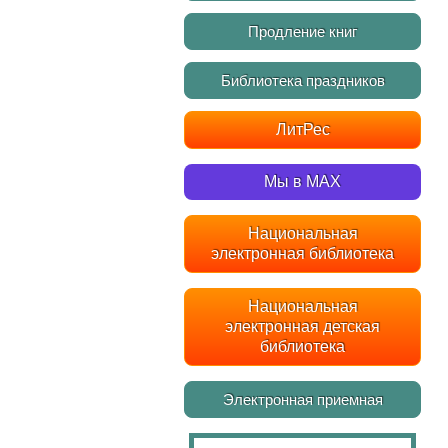
Продление книг
Библиотека праздников
ЛитРес
Мы в MAX
Национальная
электронная библиотека
Национальная
электронная детская
библиотека
Электронная приемная