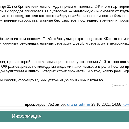
 до 11 ноября включительно, ждут призы от проекта ЮФ и его партнеров
ели 12 городов поборются за суперприз — мобильную библиотеку от круп
чит тот город, жители которого наберут наибольшее количество баллов 
ектронные устройства главные бестселлеры последнего времени и произ
йским книжным союзом, ФГБУ «Роскультцентр», соцсетью ВКонтакте, из
, книжным рекомендательным сервисом LiveLib и сервисом электронных
а, цель которой — популяризация чтения у поколения Z. Это творческа
 ЮФ разговаривает с молодыми людьми на их языке, а в роли Послов п
 аудитории о книгах, которые стоит прочитать, и о том, какую роль игр
 России, формируя у них устойчивую привычку к чтению.
(голосов: 0)
просмотров: 752 автор:
diana_admin
29-10-2021, 14:58
Ком
Информация