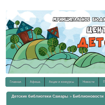
Версия для слабовидящих:
Главная
Афиша
Акции и конкурсы
Новости
П
Детские библиотеки Самары
»
Библионовости