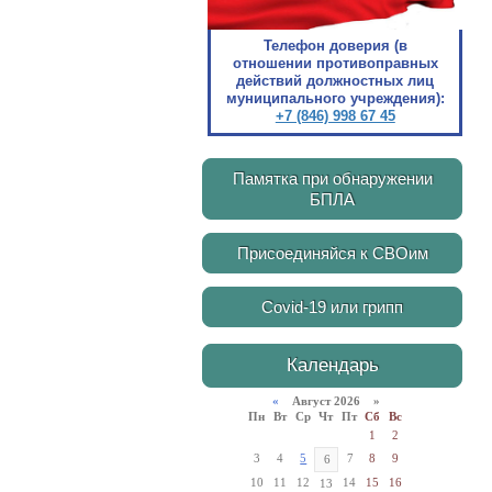
Телефон доверия (в
отношении противоправных
действий должностных лиц
муниципального учреждения):
+7 (846) 998 67 45
Памятка при обнаружении
БПЛА
Присоединяйся к СВОим
Covid-19 или грипп
Календарь
«
Август 2026 »
Пн
Вт
Ср
Чт
Пт
Сб
Вс
1
2
3
4
5
7
8
9
6
10
11
12
14
15
16
13