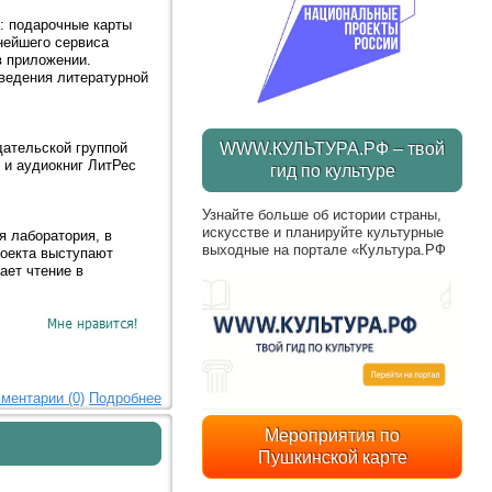
: подарочные карты
нейшего сервиса
в приложении.
ведения литературной
WWW.КУЛЬТУРА.РФ – твой
дательской группой
 и аудиокниг ЛитРес
гид по культуре
Узнайте больше об истории страны,
искусстве и планируйте культурные
я лаборатория, в
выходные на портале «Культура.РФ
роекта выступают
ает чтение в
ментарии (0)
Подробнее
Мероприятия по
Пушкинской карте