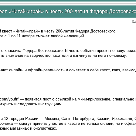
ст «Читай-играй» в честь 200-летия Федора Достоевско
Ка
квест «Читай-играй» в честь 200-летия Федора Достоевского
ие с 1 по 11 ноября сможет любой желающий
ого классика Федора Достоевского. В честь события проект по популяри
ть внимание на творчество писателя и взглянуть на него по-новому.
ет онлайн- и офлайн-реальность и сочетает в себе квест, квиз, взаимо
com/youfrf — появится пост с ссылкой на мини-приложение, специально
открыть и следовать инструкциям.
ли 12 городов России — Москвы, Санкт-Петербурга, Казани, Ярославля, 
ронежа — смогут принять участие в квесте не только онлайн, но и офла
жных магазинах и библиотеках.