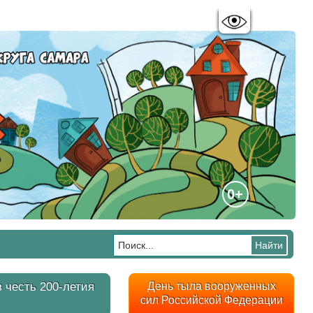
Цветовая схема:
A
A
A
A
0+
 честь 200-летия
День тыла вооруженных
сил Российской Федерации