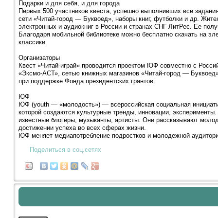
Подарки и для себя, и для города
Первых 500 участников квеста, успешно выполнивших все задания
сети «Читай-город — Буквоед», наборы книг, футболки и др. Жит
электронных и аудиокниг в России и странах СНГ ЛитРес. Ее полу
Благодаря мобильной библиотеке можно бесплатно скачать на эл
классики.
Организаторы
Квест «Читай-играй» проводится проектом ЮФ совместно с Росси
«Эксмо-АСТ», сетью книжных магазинов «Читай-город — Буквоед»
при поддержке Фонда президентских грантов.
ЮФ
ЮФ (youth — «молодость») — всероссийская социальная инициатив
которой создаются культурные тренды, инновации, эксперименты.
известные блогеры, музыканты, артисты. Они рассказывают молодой
достижении успеха во всех сферах жизни.
ЮФ меняет медиапотребление подростков и молодежной аудитории
Поделиться в соц.сетях