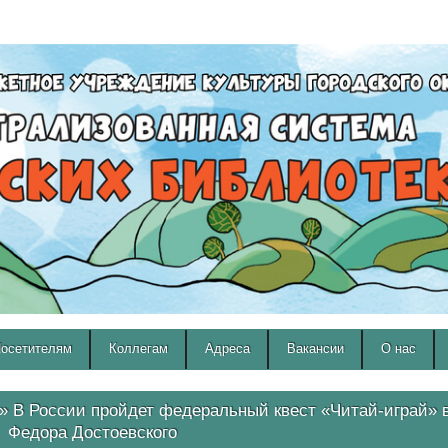
A
A
Изображения:
Размер шрифта:
Вкл
Выкл
A
осетителям
Коллегам
Адреса
Вакансии
О нас
» В России пройдет федеральный квест «Читай-играй» в
Федора Достоевского