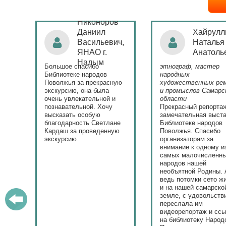
Никоноров
ая
Даниил
Хайрулл
Васильевич,
Наталья
ЯНАО г.
Анатоль
)
Надым
Большое спасибо
этнограф, мастер
с
Библиотеке народов
народных
Поволжья за прекрасную
художественных ре
экскурсию, она была
и промыслов Самарс
ла.
очень увлекательной и
области
у
познавательной. Хочу
Прекрасный репорта
высказать особую
замечательная выста
ю.
благодарность Светлане
Библиотеке народов
Кардаш за проведенную
Поволжья. Спасибо
экскурсию.
организаторам за
внимание к одному и
самых малочисленн
народов нашей
необъятной Родины. 
ведь потомки сето ж
и на нашей самарско
земле, с удовольств
переслала им
видеорепортаж и сс
на библиотеку Народ