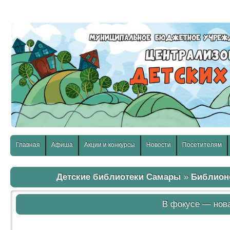
слабовидящих:
Изображения:
Размер шр
Вкл
Выкл
Главная
Афиша
Акции и конкурсы
Новости
Посетителям
Детские библиотеки Самары
»
Библион
В фокусе — нова