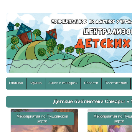
слабовидящих:
Изображения:
Размер шр
Вкл
Выкл
Главная
Афиша
Акции и конкурсы
Новости
Посетителям
Детские библиотеки Самары
» 
Мероприятия по Пушкинской
Мероприятия по Пуш
карте
карте