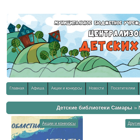
слабовидящих:
Изображения:
Размер шр
Вкл
Выкл
Главная
Афиша
Акции и конкурсы
Новости
Посетителям
Детские библиотеки Самары
» 
Акции и конкурсы
Други