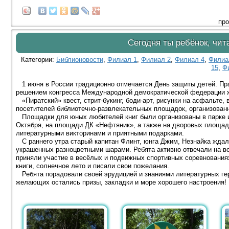
про
Сегодня ты ребёнок, чит
Категории:
Библионовости
,
Филиал 1
,
Филиал 2
,
Филиал 4
,
Филиа
15
,
Ф
1 июня в России традиционно отмечается День защиты детей. Пра
решением конгресса Международной демократической федерации ж
«Пиратский» квест, стрит-букинг, боди-арт, рисунки на асфальте, 
посетителей библиотечно-развлекательных площадок, организован
Площадки для юных любителей книг были организованы в парке им
Октября, на площади ДК «Нефтяник», а также на дворовых площадк
литературными викторинами и приятными подарками.
С раннего утра старый капитан Флинт, юнга Джим, Незнайка ждал
украшенных разноцветными шарами. Ребята активно отвечали на в
приняли участие в весёлых и подвижных спортивных соревновани
книги, солнечное лето и писали свои пожелания.
Ребята порадовали своей эрудицией и знаниями литературных геро
желающих остались призы, закладки и море хорошего настроения!