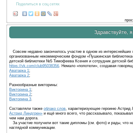
Поделиться в соц.сетях
прос
Здравствуйте, я
Совсем недавно закончилось участие в одном из интереснейших пр
организованным некоммерческим фондом «Пушкинская библиотека
детской библиотеки №5 Тимофеева Ксения и сотрудник детской би
https://vk.com/club95038356
. Немало «попотели», создавая говорящ
Аватарка 1
;
Аватарка 2
;
Разнообразные викторины:
Викторина 1
;
Викторина 2
;
Викторина 3
.
Составляли также
облако слов
, характеризующее героиню Астрид
Астрид Линдгрен»
и ещё много всего, что рассказывало, показывал
чем нам дорога.
За участие получили вот такие дипломы (см. фото) и рады, что н
наглядной коммуникации.