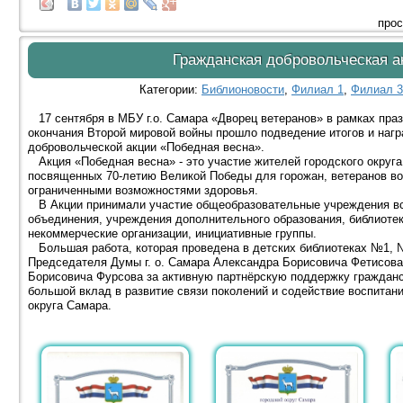
прос
Гражданская добровольческая а
Категории:
Библионовости
,
Филиал 1
,
Филиал 
17 сентября в МБУ г.о. Самара «Дворец ветеранов» в рамках праз
окончания Второй мировой войны прошло подведение итогов и наг
добровольческой акции «Победная весна».
Акция «Победная весна» - это участие жителей городского округ
посвященных 70-летию Великой Победы для горожан, ветеранов вой
ограниченными возможностями здоровья.
В Акции принимали участие общеобразовательные учреждения все
объединения, учреждения дополнительного образования, библиоте
некоммерческие организации, инициативные группы.
Большая работа, которая проведена в детских библиотеках №1,
Председателя Думы г. о. Самара Александра Борисовича Фетисова 
Борисовича Фурсова за активную партнёрскую поддержку гражданс
большой вклад в развитие связи поколений и содействие воспитан
округа Самара.