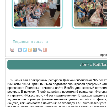
Поделиться в соц.сетях
прос
Лето с ВебЛа
17 июня зал электронных ресурсов Детской библиотеки №5 посети
гимназии №133. Для них была подготовлена игровая программа «Ле
пропавшего Пчелёнка– символа сайта ВебЛандия, который оставил 
ресурса. В поисках Пчелёнка ребята посетили 5 разделов: «Истор
и туризм», «Искусство», «Игры и развлечения». В каждом разделе
заданную информацию (узнать значения цветов российского флага
банджо, как называется памятник Александру I в Санкт-Петербурге
задания, дети научились находить нужные сайты среди множества 