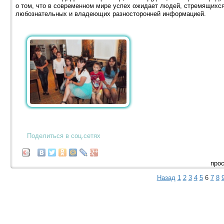
о том, что в современном мире успех ожидает людей, стремящихся
любознательных и владеющих разносторонней информацией.
Поделиться в соц.сетях
прос
Назад
1
2
3
4
5
6
7
8