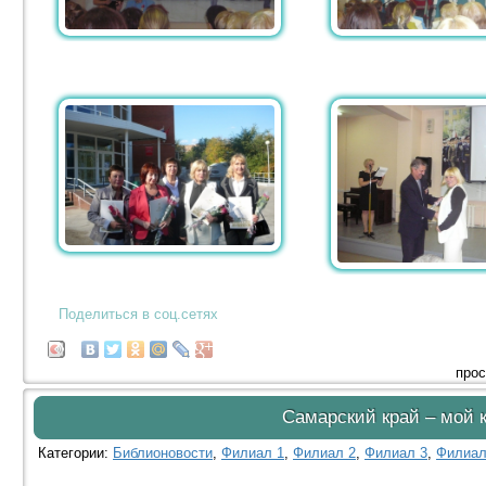
Поделиться в соц.сетях
прос
Самарский край – мой 
Категории:
Библионовости
,
Филиал 1
,
Филиал 2
,
Филиал 3
,
Филиал