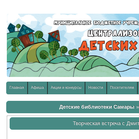
слабовидящих:
Изображения:
Размер шр
Вкл
Выкл
Главная
Афиша
Акции и конкурсы
Новости
Посетителям
Детские библиотеки Самары
Творческая встреча с Дми