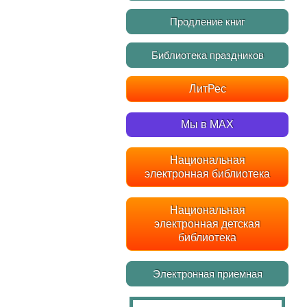
Продление книг
Библиотека праздников
ЛитРес
Мы в MAX
Национальная
электронная библиотека
Национальная
электронная детская
библиотека
Электронная приемная