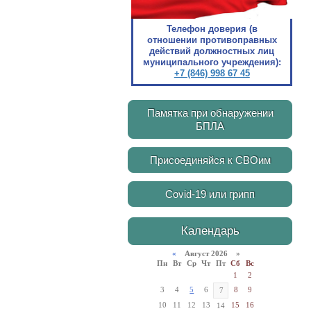
Телефон доверия (в
отношении противоправных
действий должностных лиц
муниципального учреждения):
+7 (846) 998 67 45
Памятка при обнаружении
БПЛА
Присоединяйся к СВОим
Covid-19 или грипп
Календарь
«
Август 2026 »
Пн
Вт
Ср
Чт
Пт
Сб
Вс
1
2
3
4
5
6
8
9
7
10
11
12
13
15
16
14