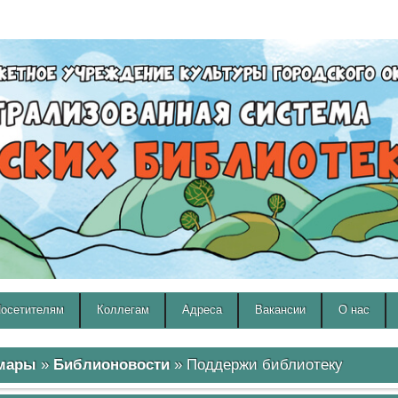
A
A
Изображения:
Размер шрифта:
Вкл
Выкл
A
осетителям
Коллегам
Адреса
Вакансии
О нас
амары
»
Библионовости
» Поддержи библиотеку