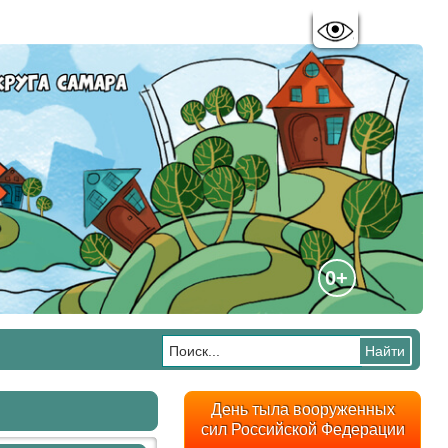
Цветовая схема:
A
A
A
A
0+
День тыла вооруженных
сил Российской Федерации