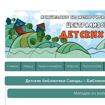
слабовидящих:
Изображения:
Размер шр
Вкл
Выкл
Главная
Афиша
Акции и конкурсы
Новости
Посетителям
Детские библиотеки Самары
»
Библион
Мелодии из моб