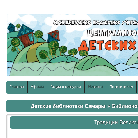
слабовидящих:
Изображения:
Размер шр
Вкл
Выкл
Главная
Афиша
Акции и конкурсы
Новости
Посетителям
Детские библиотеки Самары
»
Библионо
Традиции Велико