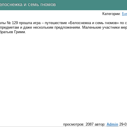
елоснежка и семь гномов
Категории:
Би
олы № 129 прошла игра – путешествие «Белоснежка и семь гномов» по с
, предметам и даже нескольким предложениям. Маленькие участники ме
братьев Гримм.
просмотров: 2087 автор:
Admin
29-0