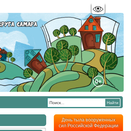
Цветовая схема:
A
A
A
A
0+
День тыла вооруженных
сил Российской Федерации