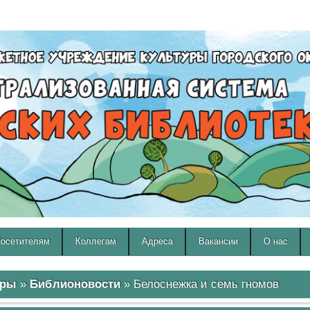
A
A
Изображения:
Размер шрифта:
Вкл
Выкл
A
осетителям
Коллегам
Адреса
Вакансии
О нас
ары
»
Библионовости
» Белоснежка и семь гномов