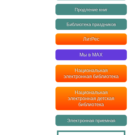
Продление книг
Библиотека праздников
ЛитРес
Мы в MAX
Национальная
электронная библиотека
Национальная
электронная детская
библиотека
Электронная приемная