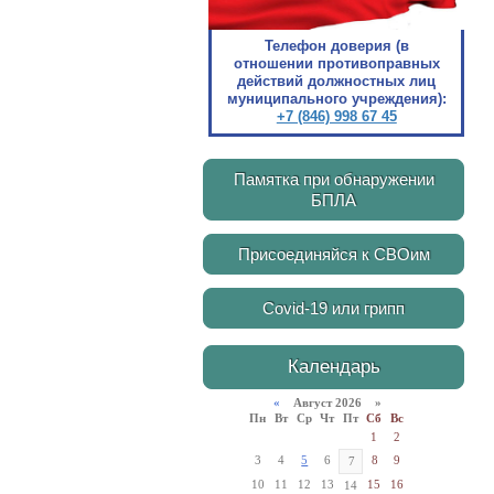
Телефон доверия (в
отношении противоправных
действий должностных лиц
муниципального учреждения):
+7 (846) 998 67 45
Памятка при обнаружении
БПЛА
Присоединяйся к СВОим
Covid-19 или грипп
Календарь
«
Август 2026 »
Пн
Вт
Ср
Чт
Пт
Сб
Вс
1
2
3
4
5
6
8
9
7
10
11
12
13
15
16
14