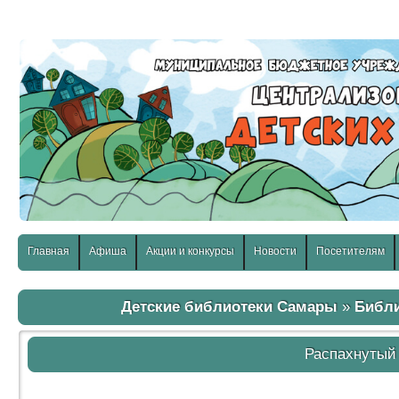
слабовидящих:
Изображения:
Размер шр
Вкл
Выкл
Главная
Афиша
Акции и конкурсы
Новости
Посетителям
Детские библиотеки Самары
»
Библ
Распахнутый