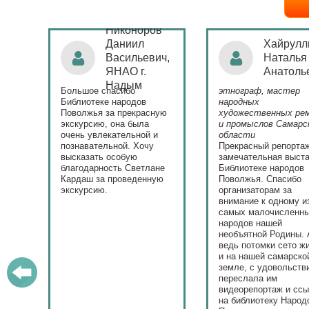
Никоноров
ая
Даниил
Хайрулл
Васильевич,
Наталья
ЯНАО г.
Анатоль
)
Надым
Большое спасибо
этнограф, мастер
с
Библиотеке народов
народных
Поволжья за прекрасную
художественных ре
экскурсию, она была
и промыслов Самарс
ла.
очень увлекательной и
области
у
познавательной. Хочу
Прекрасный репорта
высказать особую
замечательная выста
ю.
благодарность Светлане
Библиотеке народов
Кардаш за проведенную
Поволжья. Спасибо
экскурсию.
организаторам за
внимание к одному и
самых малочисленн
народов нашей
необъятной Родины. 
ведь потомки сето ж
и на нашей самарско
земле, с удовольств
переслала им
видеорепортаж и сс
на библиотеку Народ