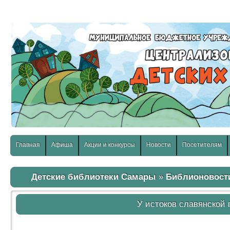
слабовидящих:
Изображения:
Размер шр
Вкл
Выкл
Главная
Афиша
Акции и конкурсы
Новости
Посетителям
Детские библиотеки Самары
»
Библионовост
У истоков славянской