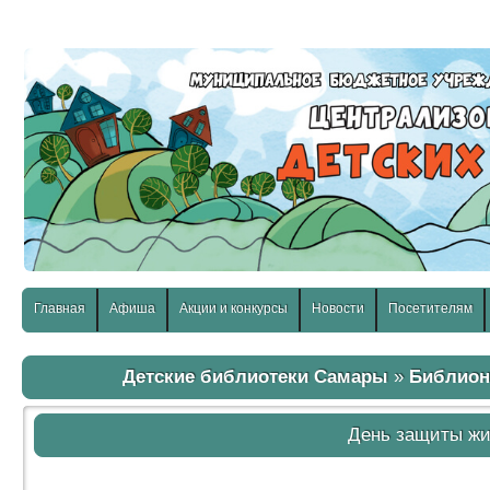
слабовидящих:
Изображения:
Размер шр
Вкл
Выкл
Главная
Афиша
Акции и конкурсы
Новости
Посетителям
Детские библиотеки Самары
»
Библион
День защиты ж