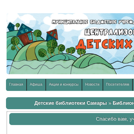
слабовидящих:
Изображения:
Размер шр
Вкл
Выкл
Главная
Афиша
Акции и конкурсы
Новости
Посетителям
Детские библиотеки Самары
»
Библион
Спасибо вам, у