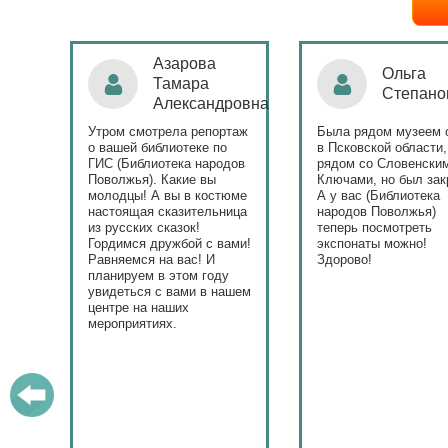
Ольга
Наталья
Степанова
Бондаре
ровна
таж
Была рядом музеем сето
Поздравляю Библиот
в Псковской области,
народов Поволжья с
дов
рядом со Словенскими
уникальным стартом
Ключами, но был закрыт.
тематического года! 
юме
А у вас (Библиотека
и остальные меропри
ица
народов Поволжья)
приносят людям радо
теперь посмотреть
ами!
экспонаты можно!
Здорово!
у
ашем