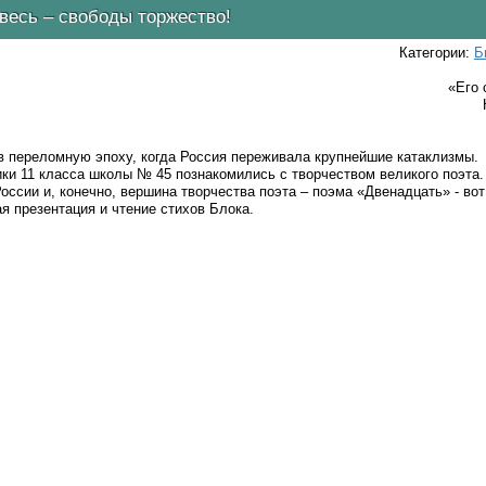
весь – свободы торжество!
Категории:
Б
«Его 
 переломную эпоху, когда Россия переживала крупнейшие катаклизмы.
ики 11 класса школы № 45 познакомились с творчеством великого поэт
оссии и, конечно, вершина творчества поэта – поэма «Двенадцать» - вот
 презентация и чтение стихов Блока.