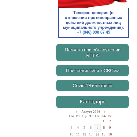
Телефон доверия (в
отношении противоправных
действий должностных лиц
муниципального учреждения):
+7 (846) 998 67 45
Памятка при обнаружении
БПЛА
Присоединяйся к СВОим
Covid-19 или грипп
Календарь
«
Август 2026 »
Пн
Вт
Ср
Чт
Пт
Сб
Вс
1
2
3
4
5
6
8
9
7
10
11
12
13
15
16
14