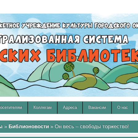
A
A
Изображения:
Размер шрифта:
Вкл
Выкл
A
осетителям
Коллегам
Адреса
Вакансии
О нас
ы
»
Библионовости
» Он весь – свободы торжество!