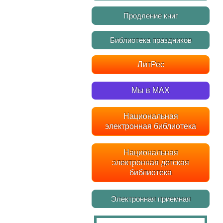
Продление книг
Библиотека праздников
ЛитРес
Мы в MAX
Национальная
электронная библиотека
Национальная
электронная детская
библиотека
Электронная приемная