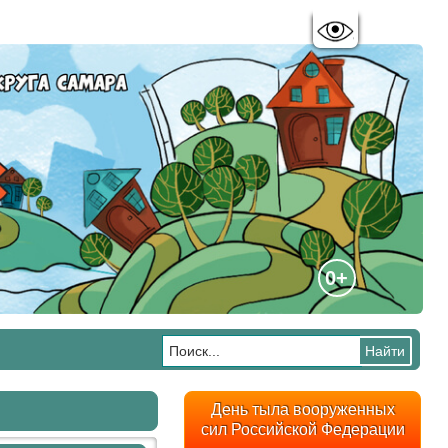
Цветовая схема:
A
A
A
A
0+
День тыла вооруженных
сил Российской Федерации