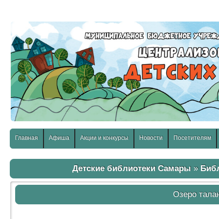
слабовидящих:
Изображения:
Размер шр
Вкл
Выкл
Главная
Афиша
Акции и конкурсы
Новости
Посетителям
Детские библиотеки Самары
»
Биб
Озеро тала