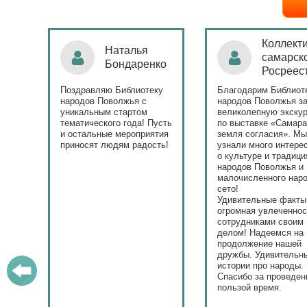
Коллект
Наталья
самарск
а
Бондаренко
Росреес
ето
Поздравляю Библиотеку
Благодарим Библиот
народов Поволжья с
народов Поволжья з
и
уникальным стартом
великолепную экску
т.
тематического года! Пусть
по выставке «Самара
и остальные мероприятия
земля согласия». М
приносят людям радость!
узнали много интере
о культуре и традици
народов Поволжья и
малочисленного наро
сето!
Удивительные факты
огромная увлеченнос
сотрудниками своим
делом! Надеемся на
продолжение нашей
дружбы. Удивительн
истории про народы.
Спасибо за проведен
пользой время.