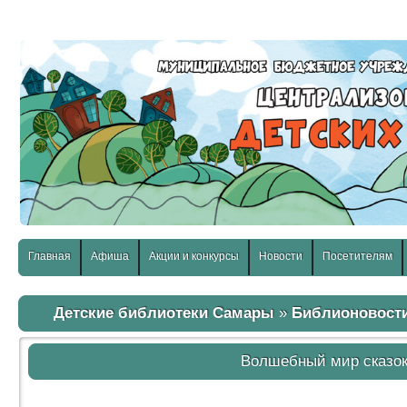
слабовидящих:
Изображения:
Размер шр
Вкл
Выкл
Главная
Афиша
Акции и конкурсы
Новости
Посетителям
Детские библиотеки Самары
»
Библионовост
Волшебный мир сказо