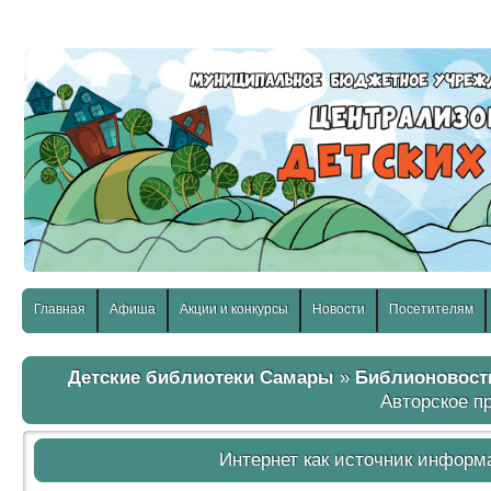
слабовидящих:
Изображения:
Размер шр
Вкл
Выкл
Главная
Афиша
Акции и конкурсы
Новости
Посетителям
Детские библиотеки Самары
»
Библионовост
Авторское п
Интернет как источник информ