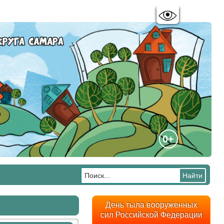
Цветовая схема:
A
A
A
A
0+
День тыла вооруженных
сил Российской Федерации