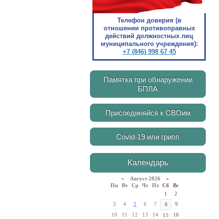
Телефон доверия (в
отношении противоправных
действий должностных лиц
муниципального учреждения):
+7 (846) 998 67 45
Памятка при обнаружении
БПЛА
Присоединяйся к СВОим
Covid-19 или грипп
Календарь
«
Август 2026 »
Пн
Вт
Ср
Чт
Пт
Сб
Вс
1
2
3
4
5
6
7
9
8
10
11
12
13
14
16
15