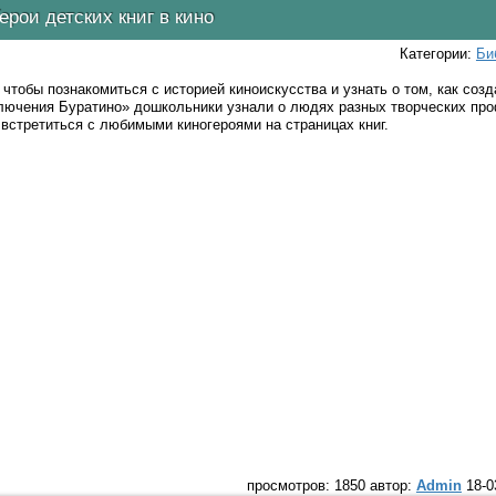
ерои детских книг в кино
Категории:
Би
тобы познакомиться с историей киноискусства и узнать о том, как соз
лючения Буратино» дошкольники узнали о людях разных творческих про
встретиться с любимыми киногероями на страницах книг.
просмотров: 1850 автор:
Admin
18-0