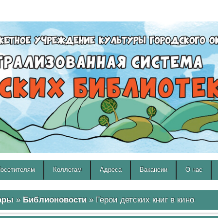
A
A
Изображения:
Размер шрифта:
Вкл
Выкл
A
осетителям
Коллегам
Адреса
Вакансии
О нас
ары
»
Библионовости
» Герои детских книг в кино