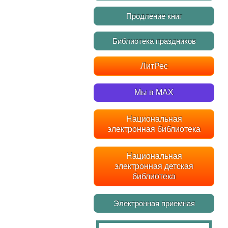
Продление книг
Библиотека праздников
ЛитРес
Мы в MAX
Национальная
электронная библиотека
Национальная
электронная детская
библиотека
Электронная приемная