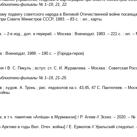
иблиотеки-филиалы № 1–19, 21, 22.
ному подвигу советского народа в Великой Отечественной войне посвящае
ри Совете Министров СССР, 1983. – 83 с. : ил., карты.
 – 2-е изд., доп. и перераб. – Москва : Воениздат, 1983. – 221 с. : ил. –
 : Воениздат, 1988. – 190 с. – (Города-герои).
 / В. С. Пикуль ; вступ. ст. С. И. Журавлева. – Москва : Советская Росси
иблиотеки-филиалы № 1–19, 21–25.
; худож. А. Тронь ; рис. ледоколов на с. 43,45, 47 С. Пантелеев. – Моск
войны.
 в т.ч. памятник «Алёша» в Мурманске] / Р. Агеев // Эскиз. – 2020. – № 3
 Арктике в годы Вел. Отеч. войны] / Е. Ермолов // Уральский следопыт. –