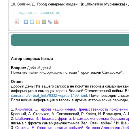
10. Волгин, Д. Город северных людей : [к 100-летию Мурманска] / Д
Поделиться в соц.сетях
Автор вопроса:
Bereza
Вопрос:
Добрый день!
Помогите найти информацию по теме "Герои земли Самарской".
Ответ:
Добрый день! Из вашего запроса не понятно героизм самарчан как
информацию о самарцах-героях Великой Отечественной войны. Её
samara.ru/virtual_help/8332-vopros-1499.html
. Ниже приводим список
Если нужна информация о героях в другие исторические периоды
1.
Кириллов, С. Героев наших имена. Преемственность поколений
Красный, А. Старчков, А. Соколовский, Р. Кобец, И. Болдырев, А. Ш
2.
Шабалина, И. Письма с фронта. В самарских семьях бережно х
письма с фронта самарцев-участников Вел. Отеч. войны] / И. Шабали
3.
Скатина, Е. Участник великих событий. Ветеран Александр Лю