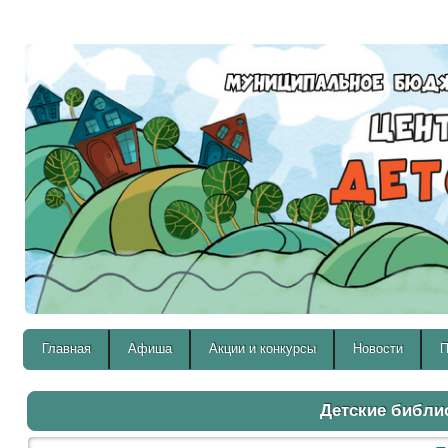
Версия для слабовидящих:
Главная
Афиша
Акции и конкурсы
Новости
П
Детские библи