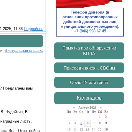
Телефон доверия (в
отношении противоправных
действий должностных лиц
муниципального учреждения):
1-2025, 11:36
Подробнее
+7 (846) 998 67 45
Памятка при обнаружении
ии:
Виртуальная справка
БПЛА
Присоединяйся к СВОим
Covid-19 или грипп
я? Предлагаем вам
Календарь
«
Август 2026 »
 В. Чудайкин, В.
Пн
Вт
Ср
Чт
Пт
Сб
Вс
1
2
 наградные листы,
3
4
5
7
8
9
6
10
11
12
14
15
16
13
ника Вел. Отеч. войны