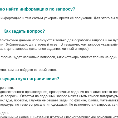
жно найти информацию по запросу?
нформацию и тем самым ускорить время её получения. Для этого вы 
Как задать вопрос?
онтактные данные используются только для обработки запроса и не пуб
лит библиотекарю дать точный ответ. В тематическом запросе указывайт
ст, цель запроса (школьное задание, личный интерес).
орме будет несколько вопросов, библиотекарь ответит только на один 
но, там вы найдете готовый ответ.
е существуют ограничения?
реплики.
дожественного произведения, проверочные задания на знание текста прои
ные вопросы. Ответом на подобный запрос может быть список литературы
оклады, проекты, служба не решает задач по физике, химии, математике
тературы по теме вопроса или подсказки). Не выполняются запросы, свя
 день.
ержащий не более 10 названий (краткие библиографические описания ис