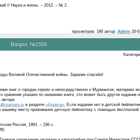
ий // Наука и жизнь. – 2012. – № 2.
просмотров: 190 автор:
Admin
20-0
Вопрос №1559
Категор
оды Великой Отечественной войны. Заранее спасибо!
оме книг о городах-героях и непосредственно о Мурманске, материал м
 хранение указано по названию книги, это может быть другое издание 
 автора.
db-samara.ru
в разделе
«Адреса».
Если издания нет в детской библиотек
 к вашему месту проживания детскую библиотеку с помощью бесплатной
тская Россия, 1991. – 336 с.
Ф).
 Главное управление геодезии и картографии при Совете Министров СССР,