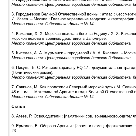
Место хранения: Центральная городская детская библиотека, б
3. Города-герои Великой Отечественной войны : атлас : бессмерт
И. Исаев. – Москва : Главное управление геодезии и картографии п
Место хранения: библиотека-филиал № 14.
4. Камалов, Х. Х. Морская пехота в боях за Родину / Х. Х. Камалов.
морской пехоты в военных действиях в Заполярье.
Место хранения: Центральная городская детская библиотека.
5. Киселев, А. А. Мурманск – город-герой / А. А. Киселев. – Москва
Место хранения: Центральная городская детская библиотека.
6. Пикуль, В. С. Реквием каравану PQ-17 : документальная трагедия
(Политический роман).
Место хранения: Центральная городская детская библиотека, б
7. Савинов, М. Как проложили Северный морской путь / М. Савинов 
48 с. : ил. – Материал об Арктике в годы Великой Отечественной 
Место хранения: библиотека-филиал № 14.
Статьи
8. Агеев, Р. Освободители : [памятники сов. воинам-освободителям,
9. Ермолов, Е. Оборона Арктики : [совет. и немец. фортификация в
23.