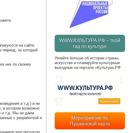
можете
WWW.КУЛЬТУРА.РФ – твой
ликуются на сайте.
гид по культуре
е период, за который
Узнайте больше об истории страны,
искусстве и планируйте культурные
из них по своему
выходные на портале «Культура.РФ
зведения и т.д.) и не
, в котором возможно
 и т.д. Мы не даем
Мероприятия по
занные с разработкой и
Пушкинской карте
точников или ресурсов