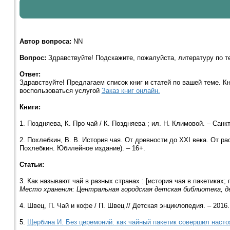
Автор вопроса:
NN
Вопрос:
Здравствуйте! Подскажите, пожалуйста, литературу по те
Ответ:
Здравствуйте! Предлагаем список книг и статей по вашей теме. К
воспользоваться услугой
Заказ книг онлайн.
Книги:
1. Поздняева, К. Про чай / К. Поздняева ; ил. Н. Климовой. – Санкт-
2. Похлебкин, В. В. История чая. От древности до ХХI века. От рас
Похлебкин. Юбилейное издание). – 16+.
Статьи:
3. Как называют чай в разных странах : [история чая в пакетиках; 
Место хранения: Центральная городская детская библиотека, д
4. Швец, П. Чай и кофе / П. Швец // Детская энциклопедия. – 2016.
5.
Щербина И. Без церемоний: как чайный пакетик совершил наст