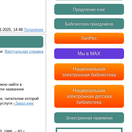
Продление книг
Библиотека праздников
1-2025, 14:48
Подробнее
ЛитРес
ии:
Виртуальная справка
Мы в MAX
Национальная
электронная библиотека
ожно найти в
или названное
Национальная
электронная детская
е, читателем которой
библиотека
 услуги
«Заказ книг
Электронная приемная
 1988. – 93 с.