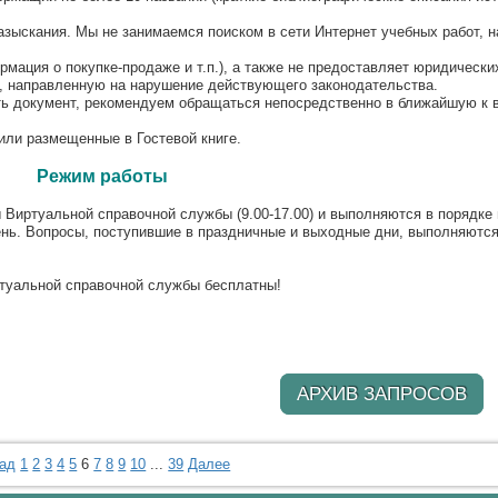
азыскания. Мы не занимаемся поиском в сети Интернет учебных работ, н
рмация о покупке-продаже и т.п.), а также не предоставляет юридически
ю, направленную на нарушение действующего законодательства.
ть документ, рекомендуем обращаться непосредственно в ближайшую к 
или размещенные в Гостевой книге.
Режим работы
Виртуальной справочной службы (9.00-17.00) и выполняются в порядке 
нь. Вопросы, поступившие в праздничные и выходные дни, выполняются
туальной справочной службы бесплатны!
АРХИВ ЗАПРОСОВ
ад
1
2
3
4
5
6
7
8
9
10
...
39
Далее