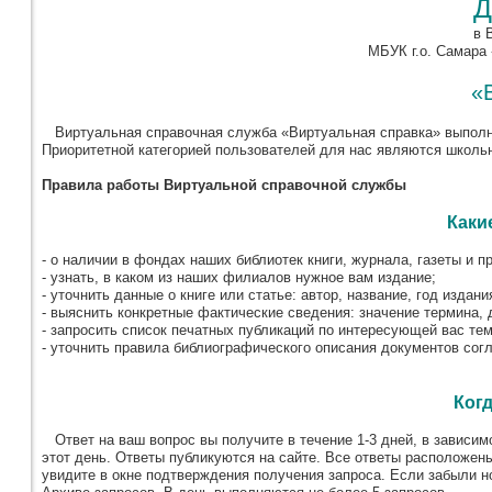
Д
в 
МБУК г.о. Самара
«
Виртуальная справочная служба «Виртуальная справка» выполня
Приоритетной категорией пользователей для нас являются школьни
Правила работы Виртуальной справочной службы
Каки
- о наличии в фондах наших библиотек книги, журнала, газеты и пр
- узнать, в каком из наших филиалов нужное вам издание;
- уточнить данные о книге или статье: автор, название, год издания
- выяснить конкретные фактические сведения: значение термина, д
- запросить список печатных публикаций по интересующей вас тем
- уточнить правила библиографического описания документов сог
Когд
Ответ на ваш вопрос вы получите в течение 1-3 дней, в зависимо
этот день. Ответы публикуются на сайте. Все ответы расположены
увидите в окне подтверждения получения запроса. Если забыли н