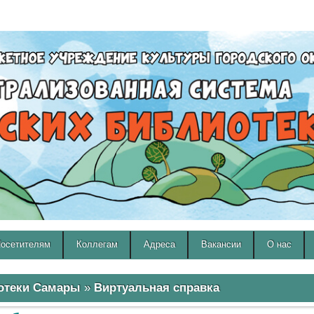
A
A
Изображения:
Размер шрифта:
Вкл
Выкл
A
осетителям
Коллегам
Адреса
Вакансии
О нас
отеки Самары
»
Виртуальная справка