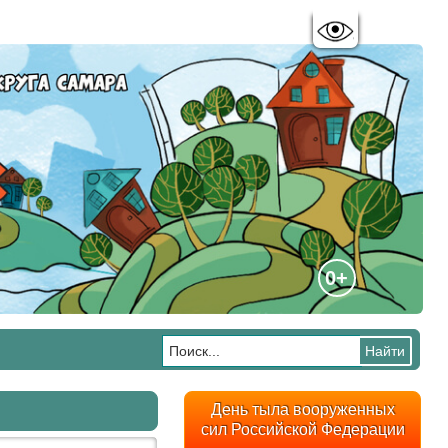
Цветовая схема:
A
A
A
A
0+
День тыла вооруженных
сил Российской Федерации