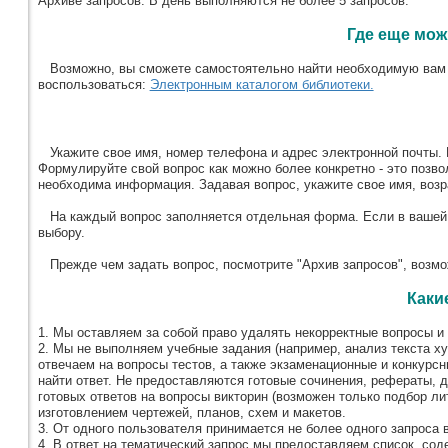
Архиве запросов. В день выполняются не более 5 запросов.
Где еще мо
Возможно, вы сможете самостоятельно найти необходимую вам и
воспользоваться:
Электронным каталогом библиотеки.
Укажите свое имя, номер телефона и адрес электронной почты. К
Формулируйте свой вопрос как можно более конкретно - это позво
необходима информация. Задавая вопрос, укажите свое имя, возра
На каждый вопрос заполняется отдельная форма. Если в вашей ф
выбору.
Прежде чем задать вопрос, посмотрите "Архив запросов", возмож
Каки
1. Мы оставляем за собой право удалять некорректные вопросы и 
2. Мы не выполняем учебные задания (например, анализ текста ху
отвечаем на вопросы тестов, а также экзаменационные и конкурс
найти ответ. Не предоставляются готовые сочинения, рефераты, д
готовых ответов на вопросы викторин (возможен только подбор ли
изготовлением чертежей, планов, схем и макетов.
3. От одного пользователя принимается не более одного запроса в
4. В ответ на тематический запрос мы предоставляем список, сод