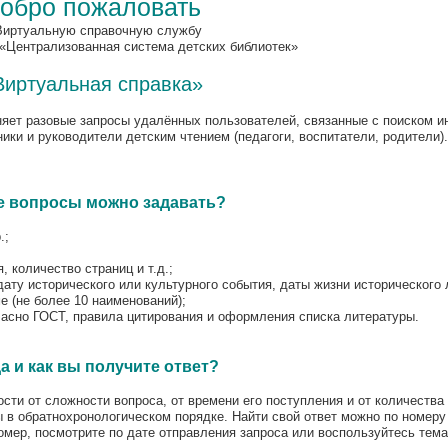
обро пожаловать
Виртуальную справочную службу
 «Централизованная система детских библиотек»
Виртуальная справка»
ет разовые запросы удалённых пользователей, связанные с поиском и
ки и руководители детским чтением (педагоги, воспитатели, родители).
е вопросы можно задавать?
.;
, количество страниц и т.д.;
ату исторического или культурного события, даты жизни исторического л
е (не более 10 наименований);
ласно ГОСТ, правила цитирования и оформления списка литературы.
а и как вы получите ответ?
сти от сложности вопроса, от времени его поступления и от количества
 в обратнохронологическом порядке. Найти свой ответ можно по номеру 
омер, посмотрите по дате отправления запроса или воспользуйтесь тем