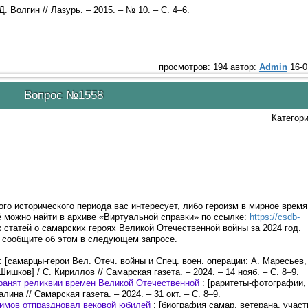
. Волгин // Лазурь. – 2015. – № 10. – С. 4–6.
просмотров: 194 автор:
Admin
16-0
Вопрос №1558
Категор
ого исторического периода вас интересует, либо героизм в мирное врем
 можно найти в архиве «Виртуальной справки» по ссылке:
https://csdb-
 статей о самарских героях Великой Отечественной войны за 2024 год.
, сообщите об этом в следующем запросе.
: [самарцы-герои Вел. Отеч. войны и Спец. воен. операции: А. Маресьев,
ишков] / С. Кириллов // Самарская газета. – 2024. – 14 нояб. – С. 8–9.
ранят реликвии времен Великой Отечественной
: [раритеты-фотографии,
на // Самарская газета. – 2024. – 31 окт. – С. 8–9.
бимов отпраздновал вековой юбилей
: [биография самар. ветерана, участ