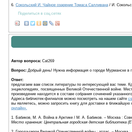
6.
Сокольский И. Чайное озарение Томаса Салливана
/ И. Сокольск
Поделиться в соц.сетях
Автор вопроса:
Cat269
Вопрос:
Добрый день! Нужна информация о городе Мурманске в г
Ответ:
предлагаем вам список литературы по интересующей вас теме. Кр
энциклопедиях, посвященных Великой Отечественной войне. Место
произведение находится в составе собрания сочинений указанного
Адреса библиотек-филиалов можно посмотреть на нашем сайте
cs
вы являетесь, можно запросить книгу для доставки в ближайшую
онлайн».
1. Бабиков, М. А. Война в Арктике / М. А. Бабиков. – Москва : Сове
Место хранения: Центральная городская детская библиотека (Е
2. Города-герои Великой Отечественной войны : атлас. – Москва :