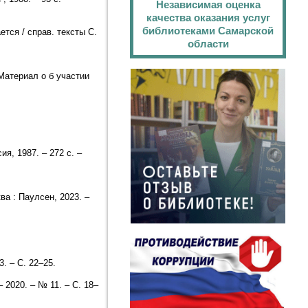
Независимая оценка
качества оказания услуг
библиотеками Самарской
тся / справ. тексты С.
области
 Материал о б участии
я, 1987. – 272 с. –
ва : Паулсен, 2023. –
. – С. 22–25.
 2020. – № 11. – С. 18–