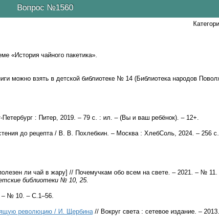
Вопрос №1560
Категор
ме «История чайного пакетика».
ниги можно взять в детской библиотеке № 14 (Библиотека народов Повол
Петербург : Питер, 2019. – 79 с. : ил. – (Вы и ваш ребёнок). – 12+.
тения до рецепта / В. В. Похлебкин. – Москва : ХлебСоль, 2024. – 256 с.
полезен ли чай в жару] // Почемучкам обо всем на свете. – 2021. – № 11. 
етские библиотеки № 10, 25.
 – № 10. – С.1–56.
оящую революцию / И. Щербина
// Вокруг света : сетевое издание. – 2013